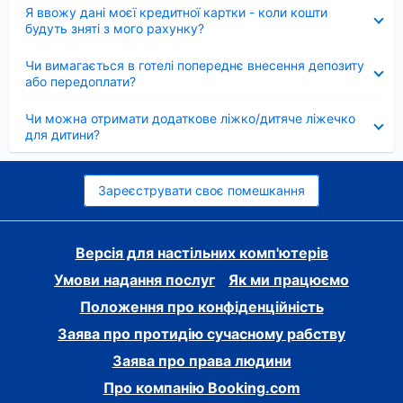
Згорнуто
Я ввожу дані моєї кредитної картки - коли кошти
будуть зняті з мого рахунку?
Згорнуто
Чи вимагається в готелі попереднє внесення депозиту
або передоплати?
Згорнуто
Чи можна отримати додаткове ліжко/дитяче ліжечко
для дитини?
Зареєструвати своє помешкання
Версія для настільних комп'ютерів
Умови надання послуг
Як ми працюємо
Положення про конфіденційність
Заява про протидію сучасному рабству
Заява про права людини
Про компанію Booking.com