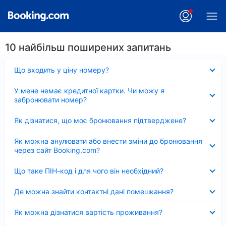
10 найбільш поширених запитань
Згорнуто
Що входить у ціну номеру?
Згорнуто
У мене немає кредитної картки. Чи можу я
забронювати номер?
Згорнуто
Як дізнатися, що моє бронювання підтверджене?
Згорнуто
Як можна анулювати або внести зміни до бронювання
через сайт Booking.com?
Згорнуто
Що таке ПІН-код і для чого він необхідний?
Згорнуто
Де можна знайти контактні дані помешкання?
Згорнуто
Як можна дізнатися вартість проживання?