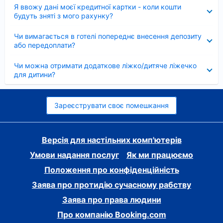
Згорнуто
Я ввожу дані моєї кредитної картки - коли кошти
будуть зняті з мого рахунку?
Згорнуто
Чи вимагається в готелі попереднє внесення депозиту
або передоплати?
Згорнуто
Чи можна отримати додаткове ліжко/дитяче ліжечко
для дитини?
Зареєструвати своє помешкання
Версія для настільних комп'ютерів
Умови надання послуг
Як ми працюємо
Положення про конфіденційність
Заява про протидію сучасному рабству
Заява про права людини
Про компанію Booking.com