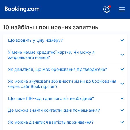
10 найбільш поширених запитань
Згорнуто
Що входить у ціну номеру?
Згорнуто
У мене немає кредитної картки. Чи можу я
забронювати номер?
Згорнуто
Як дізнатися, що моє бронювання підтверджене?
Згорнуто
Як можна анулювати або внести зміни до бронювання
через сайт Booking.com?
Згорнуто
Що таке ПІН-код і для чого він необхідний?
Згорнуто
Де можна знайти контактні дані помешкання?
Згорнуто
Як можна дізнатися вартість проживання?