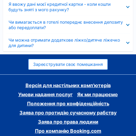
Згорнуто
Я ввожу дані моєї кредитної картки - коли кошти
будуть зняті з мого рахунку?
Згорнуто
Чи вимагається в готелі попереднє внесення депозиту
або передоплати?
Згорнуто
Чи можна отримати додаткове ліжко/дитяче ліжечко
для дитини?
Зареєструвати своє помешкання
Версія для настільних комп'ютерів
Умови надання послуг
Як ми працюємо
Положення про конфіденційність
Заява про протидію сучасному рабству
Заява про права людини
Про компанію Booking.com