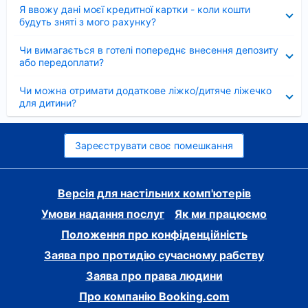
Згорнуто
Я ввожу дані моєї кредитної картки - коли кошти
будуть зняті з мого рахунку?
Згорнуто
Чи вимагається в готелі попереднє внесення депозиту
або передоплати?
Згорнуто
Чи можна отримати додаткове ліжко/дитяче ліжечко
для дитини?
Зареєструвати своє помешкання
Версія для настільних комп'ютерів
Умови надання послуг
Як ми працюємо
Положення про конфіденційність
Заява про протидію сучасному рабству
Заява про права людини
Про компанію Booking.com