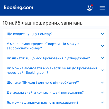
10 найбільш поширених запитань
Згорнуто
Що входить у ціну номеру?
Згорнуто
У мене немає кредитної картки. Чи можу я
забронювати номер?
Згорнуто
Як дізнатися, що моє бронювання підтверджене?
Згорнуто
Як можна анулювати або внести зміни до бронювання
через сайт Booking.com?
Згорнуто
Що таке ПІН-код і для чого він необхідний?
Згорнуто
Де можна знайти контактні дані помешкання?
Згорнуто
Як можна дізнатися вартість проживання?