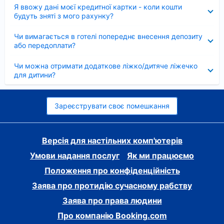
Згорнуто
Я ввожу дані моєї кредитної картки - коли кошти
будуть зняті з мого рахунку?
Згорнуто
Чи вимагається в готелі попереднє внесення депозиту
або передоплати?
Згорнуто
Чи можна отримати додаткове ліжко/дитяче ліжечко
для дитини?
Зареєструвати своє помешкання
Версія для настільних комп'ютерів
Умови надання послуг
Як ми працюємо
Положення про конфіденційність
Заява про протидію сучасному рабству
Заява про права людини
Про компанію Booking.com