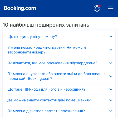
10 найбільш поширених запитань
Згорнуто
Що входить у ціну номеру?
Згорнуто
У мене немає кредитної картки. Чи можу я
забронювати номер?
Згорнуто
Як дізнатися, що моє бронювання підтверджене?
Згорнуто
Як можна анулювати або внести зміни до бронювання
через сайт Booking.com?
Згорнуто
Що таке ПІН-код і для чого він необхідний?
Згорнуто
Де можна знайти контактні дані помешкання?
Згорнуто
Як можна дізнатися вартість проживання?