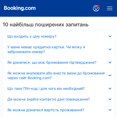
10 найбільш поширених запитань
Згорнуто
Що входить у ціну номеру?
Згорнуто
У мене немає кредитної картки. Чи можу я
забронювати номер?
Згорнуто
Як дізнатися, що моє бронювання підтверджене?
Згорнуто
Як можна анулювати або внести зміни до бронювання
через сайт Booking.com?
Згорнуто
Що таке ПІН-код і для чого він необхідний?
Згорнуто
Де можна знайти контактні дані помешкання?
Згорнуто
Як можна дізнатися вартість проживання?