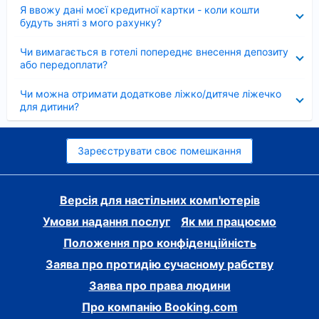
Згорнуто
Я ввожу дані моєї кредитної картки - коли кошти
будуть зняті з мого рахунку?
Згорнуто
Чи вимагається в готелі попереднє внесення депозиту
або передоплати?
Згорнуто
Чи можна отримати додаткове ліжко/дитяче ліжечко
для дитини?
Зареєструвати своє помешкання
Версія для настільних комп'ютерів
Умови надання послуг
Як ми працюємо
Положення про конфіденційність
Заява про протидію сучасному рабству
Заява про права людини
Про компанію Booking.com