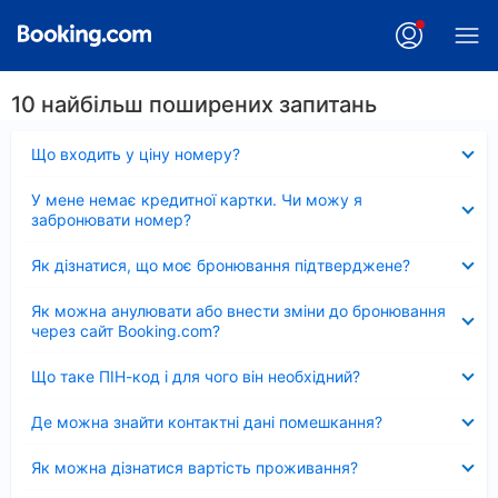
10 найбільш поширених запитань
Згорнуто
Що входить у ціну номеру?
Згорнуто
У мене немає кредитної картки. Чи можу я
забронювати номер?
Згорнуто
Як дізнатися, що моє бронювання підтверджене?
Згорнуто
Як можна анулювати або внести зміни до бронювання
через сайт Booking.com?
Згорнуто
Що таке ПІН-код і для чого він необхідний?
Згорнуто
Де можна знайти контактні дані помешкання?
Згорнуто
Як можна дізнатися вартість проживання?