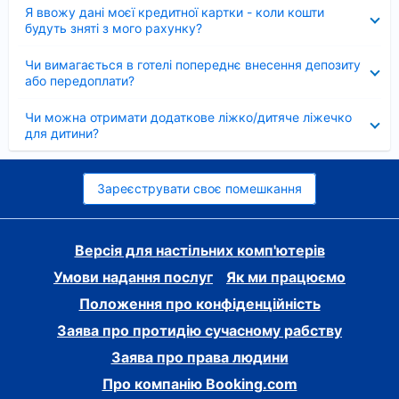
Згорнуто
Я ввожу дані моєї кредитної картки - коли кошти
будуть зняті з мого рахунку?
Згорнуто
Чи вимагається в готелі попереднє внесення депозиту
або передоплати?
Згорнуто
Чи можна отримати додаткове ліжко/дитяче ліжечко
для дитини?
Зареєструвати своє помешкання
Версія для настільних комп'ютерів
Умови надання послуг
Як ми працюємо
Положення про конфіденційність
Заява про протидію сучасному рабству
Заява про права людини
Про компанію Booking.com