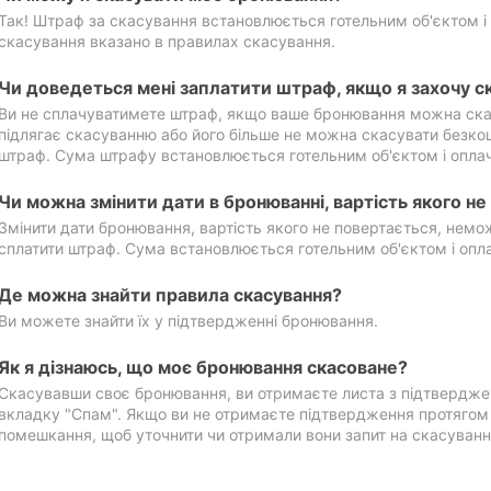
Так! Штраф за скасування встановлюється готельним об'єктом і 
скасування вказано в правилах скасування.
Чи доведеться мені заплатити штраф, якщо я захочу с
Ви не сплачуватимете штраф, якщо ваше бронювання можна ска
підлягає скасуванню або його більше не можна скасувати безко
штраф. Сума штрафу встановлюється готельним об'єктом і оплач
Чи можна змінити дати в бронюванні, вартість якого н
Змінити дати бронювання, вартість якого не повертається, нем
сплатити штраф. Сума встановлюється готельним об'єктом і опл
Де можна знайти правила скасування?
Ви можете знайти їх у підтвердженні бронювання.
Як я дізнаюсь, що моє бронювання скасоване?
Скасувавши своє бронювання, ви отримаєте листа з підтвердже
вкладку "Спам". Якщо ви не отримаєте підтвердження протягом 2
помешкання, щоб уточнити чи отримали вони запит на скасуванн