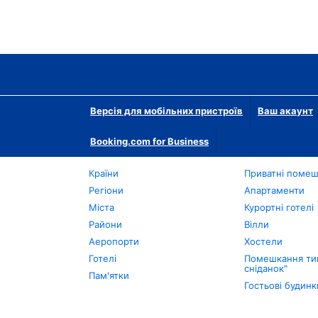
Версія для мобільних пристроїв
Ваш акаунт
Booking.com for Business
Країни
Приватні поме
Регіони
Апартаменти
Міста
Курортні готелі
Райони
Вілли
Аеропорти
Хостели
Готелі
Помешкання тип
сніданок"
Пам'ятки
Гостьові будинк