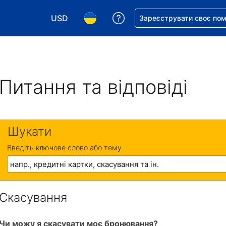
USD
Отримайте допомогу з 
Зареєструвати своє по
Виберіть валюту. Ваша поточна валюта: Д
Виберіть мову. Ваша поточна мова
Питання та відповіді
Шукати
Введіть ключове слово або тему
Скасування
Чи можу я скасувати моє бронювання?