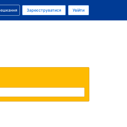
бронюванням
мешкання
Зареєструватися
Увійти
олар США
: Українською