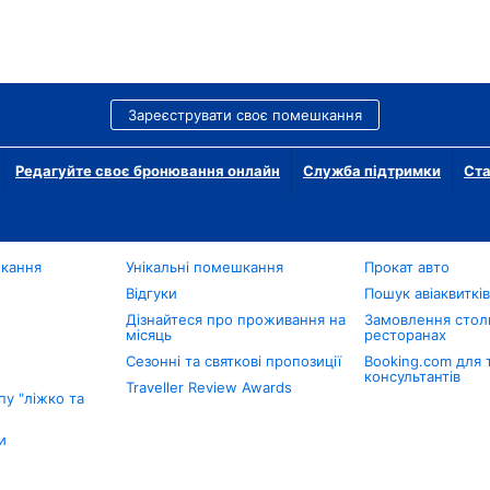
Зареєструвати своє помешкання
Редагуйте своє бронювання онлайн
Служба підтримки
Ста
шкання
Унікальні помешкання
Прокат авто
Відгуки
Пошук авіаквиткі
Дізнайтеся про проживання на
Замовлення столи
місяць
ресторанах
Сезонні та святкові пропозиції
Booking.com для 
консультантів
Traveller Review Awards
у "ліжко та
и