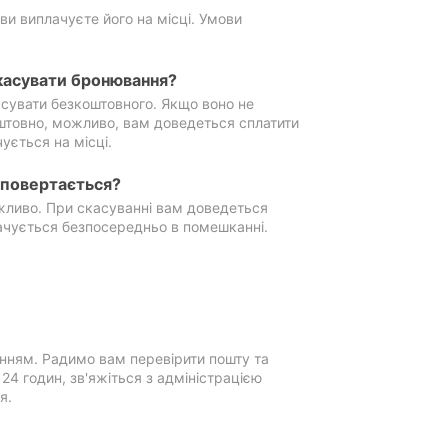
ви виплачуєте його на місці. Умови
касувати бронювання?
сувати безкоштовного. Якщо воно не
штовно, можливо, вам доведеться сплатити
ується на місці.
е повертається?
ожливо. При скасуванні вам доведеться
ачується безпосередньо в помешканні.
нням. Радимо вам перевірити пошту та
4 годин, зв'яжіться з адміністрацією
я.