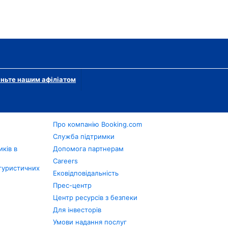
ньте нашим афіліатом
Про компанію Booking.com
в
Служба підтримки
ків в
Допомога партнерам
Careers
туристичних
Ековідповідальність
Прес-центр
Центр ресурсів з безпеки
Для інвесторів
Умови надання послуг