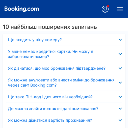
10 найбільш поширених запитань
Згорнуто
Що входить у ціну номеру?
Згорнуто
У мене немає кредитної картки. Чи можу я
забронювати номер?
Згорнуто
Як дізнатися, що моє бронювання підтверджене?
Згорнуто
Як можна анулювати або внести зміни до бронювання
через сайт Booking.com?
Згорнуто
Що таке ПІН-код і для чого він необхідний?
Згорнуто
Де можна знайти контактні дані помешкання?
Згорнуто
Як можна дізнатися вартість проживання?