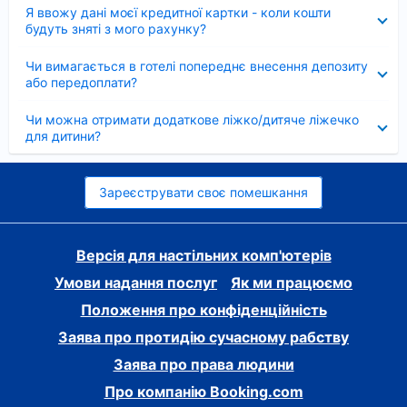
Згорнуто
Я ввожу дані моєї кредитної картки - коли кошти
будуть зняті з мого рахунку?
Згорнуто
Чи вимагається в готелі попереднє внесення депозиту
або передоплати?
Згорнуто
Чи можна отримати додаткове ліжко/дитяче ліжечко
для дитини?
Зареєструвати своє помешкання
Версія для настільних комп'ютерів
Умови надання послуг
Як ми працюємо
Положення про конфіденційність
Заява про протидію сучасному рабству
Заява про права людини
Про компанію Booking.com