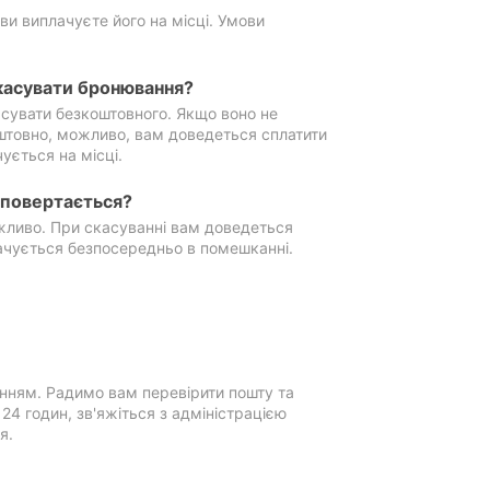
ви виплачуєте його на місці. Умови
касувати бронювання?
сувати безкоштовного. Якщо воно не
штовно, можливо, вам доведеться сплатити
ується на місці.
е повертається?
ожливо. При скасуванні вам доведеться
ачується безпосередньо в помешканні.
нням. Радимо вам перевірити пошту та
4 годин, зв'яжіться з адміністрацією
я.