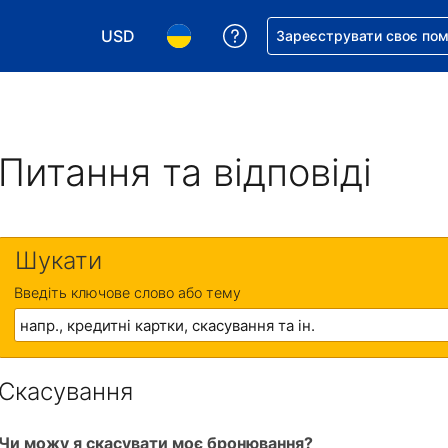
USD
Отримайте допомогу з 
Зареєструвати своє по
Виберіть валюту. Ваша поточна валюта: Д
Виберіть мову. Ваша поточна мова
Питання та відповіді
Шукати
Введіть ключове слово або тему
Скасування
Чи можу я скасувати моє бронювання?