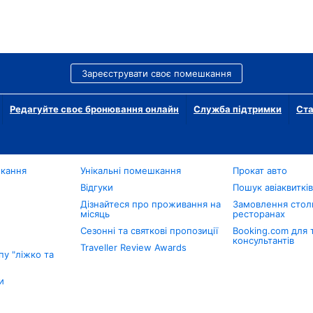
Зареєструвати своє помешкання
Редагуйте своє бронювання онлайн
Служба підтримки
Ста
шкання
Унікальні помешкання
Прокат авто
Відгуки
Пошук авіаквиткі
Дізнайтеся про проживання на
Замовлення столи
місяць
ресторанах
Сезонні та святкові пропозиції
Booking.com для 
консультантів
Traveller Review Awards
у "ліжко та
и