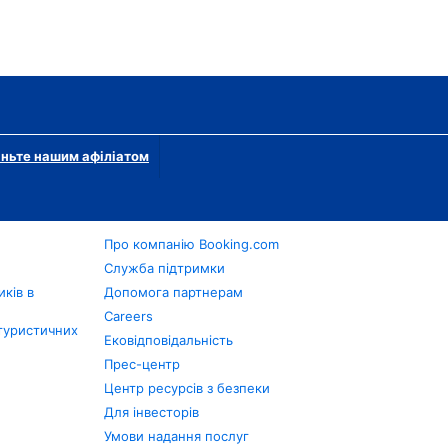
ньте нашим афіліатом
Про компанію Booking.com
в
Служба підтримки
ків в
Допомога партнерам
Careers
туристичних
Ековідповідальність
Прес-центр
Центр ресурсів з безпеки
Для інвесторів
Умови надання послуг