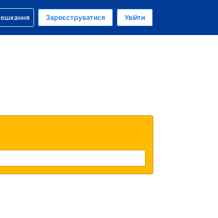
бронюванням
мешкання
Зареєструватися
Увійти
олар США
: Українською