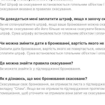
Так! Штраф за скасування встановлюється готельним об'єктом і 
скасування вказано в правилах скасування.
Чи доведеться мені заплатити штраф, якщо я захочу с
Ви не сплачуватимете штраф, якщо ваше бронювання можна ска
підлягає скасуванню або його більше не можна скасувати безко
штраф. Сума штрафу встановлюється готельним об'єктом і оплач
Чи можна змінити дати в бронюванні, вартість якого н
Змінити дати бронювання, вартість якого не повертається, нем
сплатити штраф. Сума встановлюється готельним об'єктом і опл
Де можна знайти правила скасування?
Ви можете знайти їх у підтвердженні бронювання.
Як я дізнаюсь, що моє бронювання скасоване?
Скасувавши своє бронювання, ви отримаєте листа з підтвердже
вкладку "Спам". Якщо ви не отримаєте підтвердження протягом 2
помешкання, щоб уточнити чи отримали вони запит на скасуванн