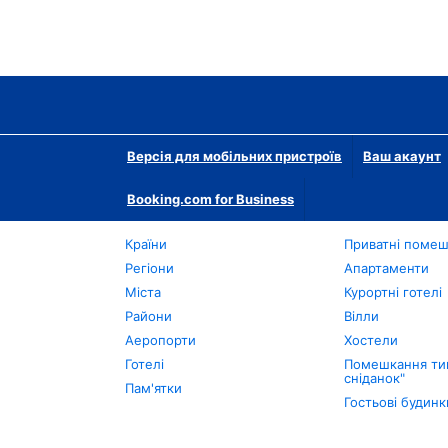
Версія для мобільних пристроїв
Ваш акаунт
Booking.com for Business
Країни
Приватні поме
Регіони
Апартаменти
Міста
Курортні готелі
Райони
Вілли
Аеропорти
Хостели
Готелі
Помешкання тип
сніданок"
Пам'ятки
Гостьові будинк