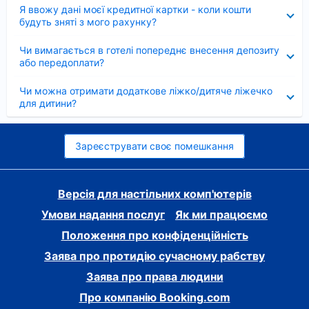
Згорнуто
Я ввожу дані моєї кредитної картки - коли кошти
будуть зняті з мого рахунку?
Згорнуто
Чи вимагається в готелі попереднє внесення депозиту
або передоплати?
Згорнуто
Чи можна отримати додаткове ліжко/дитяче ліжечко
для дитини?
Зареєструвати своє помешкання
Версія для настільних комп'ютерів
Умови надання послуг
Як ми працюємо
Положення про конфіденційність
Заява про протидію сучасному рабству
Заява про права людини
Про компанію Booking.com