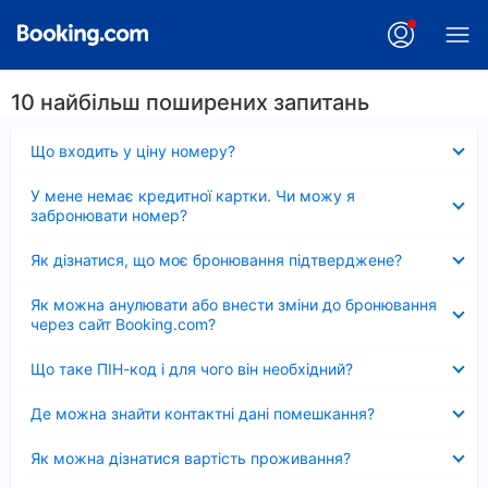
10 найбільш поширених запитань
Згорнуто
Що входить у ціну номеру?
Згорнуто
У мене немає кредитної картки. Чи можу я
забронювати номер?
Згорнуто
Як дізнатися, що моє бронювання підтверджене?
Згорнуто
Як можна анулювати або внести зміни до бронювання
через сайт Booking.com?
Згорнуто
Що таке ПІН-код і для чого він необхідний?
Згорнуто
Де можна знайти контактні дані помешкання?
Згорнуто
Як можна дізнатися вартість проживання?