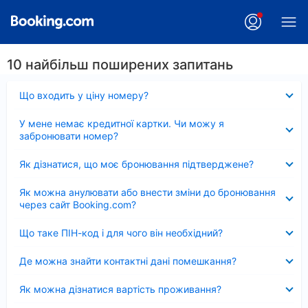
10 найбільш поширених запитань
Згорнуто
Що входить у ціну номеру?
Згорнуто
У мене немає кредитної картки. Чи можу я
забронювати номер?
Згорнуто
Як дізнатися, що моє бронювання підтверджене?
Згорнуто
Як можна анулювати або внести зміни до бронювання
через сайт Booking.com?
Згорнуто
Що таке ПІН-код і для чого він необхідний?
Згорнуто
Де можна знайти контактні дані помешкання?
Згорнуто
Як можна дізнатися вартість проживання?