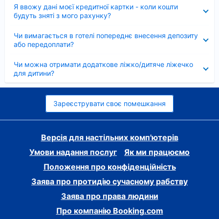
Згорнуто
Я ввожу дані моєї кредитної картки - коли кошти
будуть зняті з мого рахунку?
Згорнуто
Чи вимагається в готелі попереднє внесення депозиту
або передоплати?
Згорнуто
Чи можна отримати додаткове ліжко/дитяче ліжечко
для дитини?
Зареєструвати своє помешкання
Версія для настільних комп'ютерів
Умови надання послуг
Як ми працюємо
Положення про конфіденційність
Заява про протидію сучасному рабству
Заява про права людини
Про компанію Booking.com