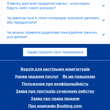
Згорнуто
Я ввожу дані моєї кредитної картки - коли кошти
будуть зняті з мого рахунку?
Згорнуто
Чи вимагається в готелі попереднє внесення депозиту
або передоплати?
Згорнуто
Чи можна отримати додаткове ліжко/дитяче ліжечко
для дитини?
Зареєструвати своє помешкання
Версія для настільних комп'ютерів
Умови надання послуг
Як ми працюємо
Положення про конфіденційність
Заява про протидію сучасному рабству
Заява про права людини
Про компанію Booking.com