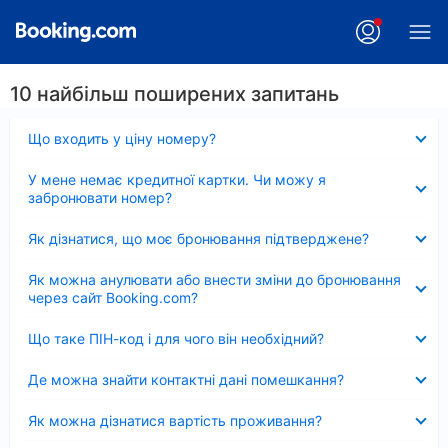
10 найбільш поширених запитань
Згорнуто
Що входить у ціну номеру?
Згорнуто
У мене немає кредитної картки. Чи можу я
забронювати номер?
Згорнуто
Як дізнатися, що моє бронювання підтверджене?
Згорнуто
Як можна анулювати або внести зміни до бронювання
через сайт Booking.com?
Згорнуто
Що таке ПІН-код і для чого він необхідний?
Згорнуто
Де можна знайти контактні дані помешкання?
Згорнуто
Як можна дізнатися вартість проживання?