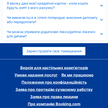
Згорнуто
Я ввожу дані моєї кредитної картки - коли кошти
будуть зняті з мого рахунку?
Згорнуто
Чи вимагається в готелі попереднє внесення депозиту
або передоплати?
Згорнуто
Чи можна отримати додаткове ліжко/дитяче ліжечко
для дитини?
Зареєструвати своє помешкання
Версія для настільних комп'ютерів
Умови надання послуг
Як ми працюємо
Положення про конфіденційність
Заява про протидію сучасному рабству
Заява про права людини
Про компанію Booking.com