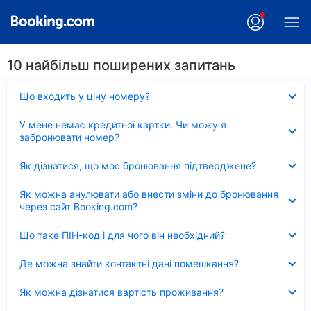
10 найбільш поширених запитань
Згорнуто
Що входить у ціну номеру?
Згорнуто
У мене немає кредитної картки. Чи можу я
забронювати номер?
Згорнуто
Як дізнатися, що моє бронювання підтверджене?
Згорнуто
Як можна анулювати або внести зміни до бронювання
через сайт Booking.com?
Згорнуто
Що таке ПІН-код і для чого він необхідний?
Згорнуто
Де можна знайти контактні дані помешкання?
Згорнуто
Як можна дізнатися вартість проживання?