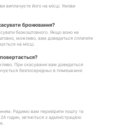
ви виплачуєте його на місці. Умови
касувати бронювання?
сувати безкоштовного. Якщо воно не
штовно, можливо, вам доведеться сплатити
ується на місці.
е повертається?
ожливо. При скасуванні вам доведеться
ачується безпосередньо в помешканні.
нням. Радимо вам перевірити пошту та
4 годин, зв'яжіться з адміністрацією
я.