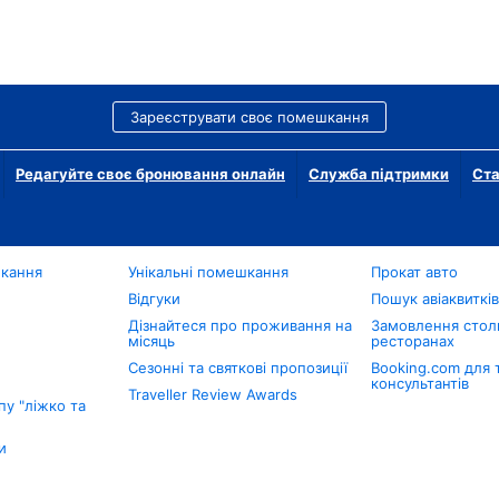
Зареєструвати своє помешкання
Редагуйте своє бронювання онлайн
Служба підтримки
Ста
шкання
Унікальні помешкання
Прокат авто
Відгуки
Пошук авіаквиткі
Дізнайтеся про проживання на
Замовлення столи
місяць
ресторанах
Сезонні та святкові пропозиції
Booking.com для 
консультантів
Traveller Review Awards
у "ліжко та
и