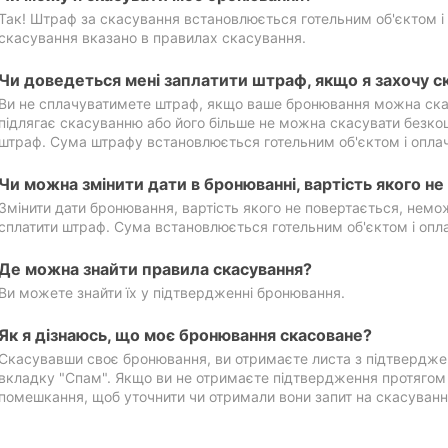
Так! Штраф за скасування встановлюється готельним об'єктом і 
скасування вказано в правилах скасування.
Чи доведеться мені заплатити штраф, якщо я захочу с
Ви не сплачуватимете штраф, якщо ваше бронювання можна ска
підлягає скасуванню або його більше не можна скасувати безко
штраф. Сума штрафу встановлюється готельним об'єктом і оплач
Чи можна змінити дати в бронюванні, вартість якого н
Змінити дати бронювання, вартість якого не повертається, нем
сплатити штраф. Сума встановлюється готельним об'єктом і опл
Де можна знайти правила скасування?
Ви можете знайти їх у підтвердженні бронювання.
Як я дізнаюсь, що моє бронювання скасоване?
Скасувавши своє бронювання, ви отримаєте листа з підтвердже
вкладку "Спам". Якщо ви не отримаєте підтвердження протягом 2
помешкання, щоб уточнити чи отримали вони запит на скасуванн