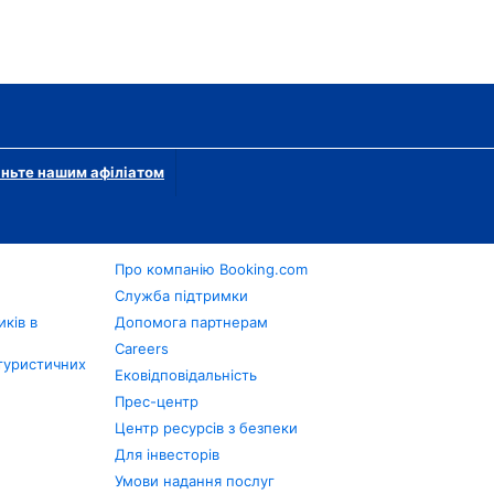
ньте нашим афіліатом
Про компанію Booking.com
в
Служба підтримки
ків в
Допомога партнерам
Careers
туристичних
Ековідповідальність
Прес-центр
Центр ресурсів з безпеки
Для інвесторів
Умови надання послуг