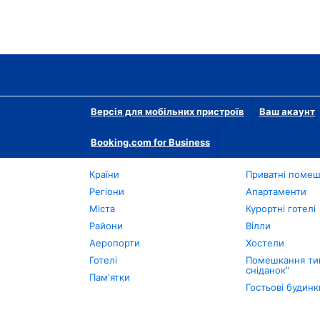
Версія для мобільних пристроїв
Ваш акаунт
Booking.com for Business
Країни
Приватні поме
Регіони
Апартаменти
Міста
Курортні готелі
Райони
Вілли
Аеропорти
Хостели
Готелі
Помешкання тип
сніданок"
Пам'ятки
Гостьові будинк