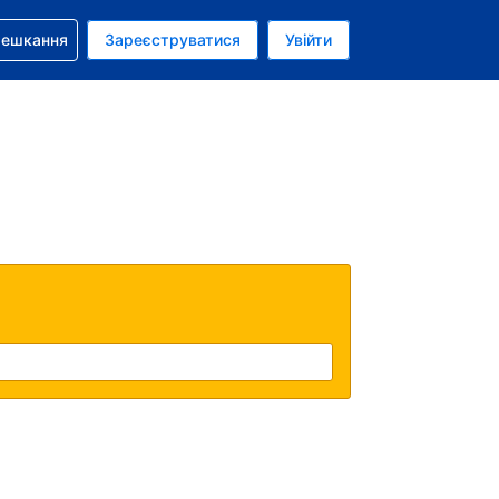
бронюванням
мешкання
Зареєструватися
Увійти
олар США
: Українською