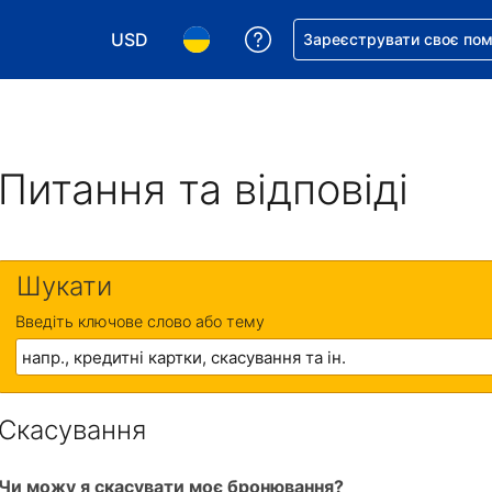
USD
Отримайте допомогу з 
Зареєструвати своє по
Виберіть валюту. Ваша поточна валюта: Д
Виберіть мову. Ваша поточна мова
Питання та відповіді
Шукати
Введіть ключове слово або тему
Скасування
Чи можу я скасувати моє бронювання?