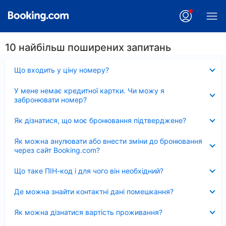
10 найбільш поширених запитань
Згорнуто
Що входить у ціну номеру?
Згорнуто
У мене немає кредитної картки. Чи можу я
забронювати номер?
Згорнуто
Як дізнатися, що моє бронювання підтверджене?
Згорнуто
Як можна анулювати або внести зміни до бронювання
через сайт Booking.com?
Згорнуто
Що таке ПІН-код і для чого він необхідний?
Згорнуто
Де можна знайти контактні дані помешкання?
Згорнуто
Як можна дізнатися вартість проживання?