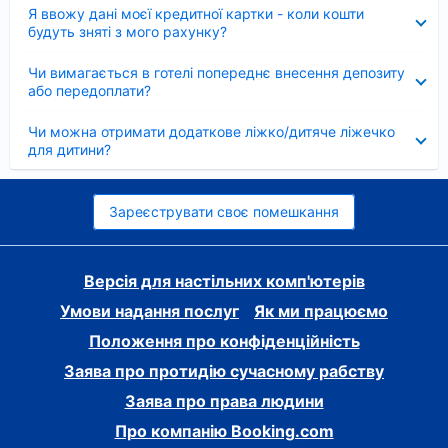
Згорнуто
Я ввожу дані моєї кредитної картки - коли кошти
будуть зняті з мого рахунку?
Згорнуто
Чи вимагається в готелі попереднє внесення депозиту
або передоплати?
Згорнуто
Чи можна отримати додаткове ліжко/дитяче ліжечко
для дитини?
Зареєструвати своє помешкання
Версія для настільних комп'ютерів
Умови надання послуг
Як ми працюємо
Положення про конфіденційність
Заява про протидію сучасному рабству
Заява про права людини
Про компанію Booking.com