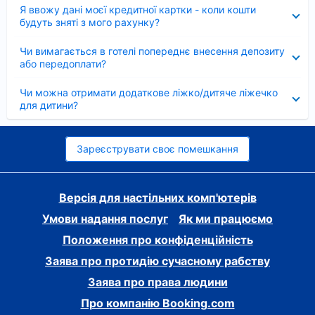
Згорнуто
Я ввожу дані моєї кредитної картки - коли кошти
будуть зняті з мого рахунку?
Згорнуто
Чи вимагається в готелі попереднє внесення депозиту
або передоплати?
Згорнуто
Чи можна отримати додаткове ліжко/дитяче ліжечко
для дитини?
Зареєструвати своє помешкання
Версія для настільних комп'ютерів
Умови надання послуг
Як ми працюємо
Положення про конфіденційність
Заява про протидію сучасному рабству
Заява про права людини
Про компанію Booking.com