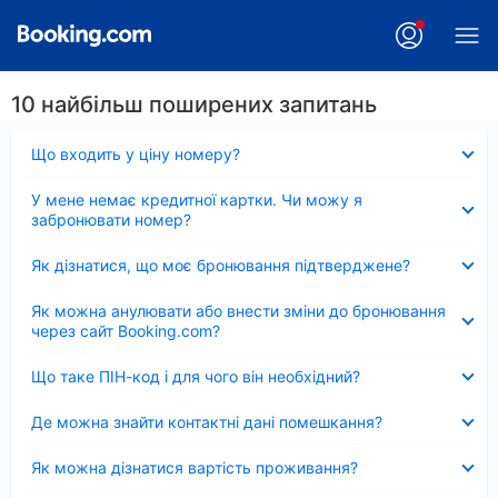
10 найбільш поширених запитань
Згорнуто
Що входить у ціну номеру?
Згорнуто
У мене немає кредитної картки. Чи можу я
забронювати номер?
Згорнуто
Як дізнатися, що моє бронювання підтверджене?
Згорнуто
Як можна анулювати або внести зміни до бронювання
через сайт Booking.com?
Згорнуто
Що таке ПІН-код і для чого він необхідний?
Згорнуто
Де можна знайти контактні дані помешкання?
Згорнуто
Як можна дізнатися вартість проживання?