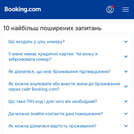
10 найбільш поширених запитань
Згорнуто
Що входить у ціну номеру?
Згорнуто
У мене немає кредитної картки. Чи можу я
забронювати номер?
Згорнуто
Як дізнатися, що моє бронювання підтверджене?
Згорнуто
Як можна анулювати або внести зміни до бронювання
через сайт Booking.com?
Згорнуто
Що таке ПІН-код і для чого він необхідний?
Згорнуто
Де можна знайти контактні дані помешкання?
Згорнуто
Як можна дізнатися вартість проживання?