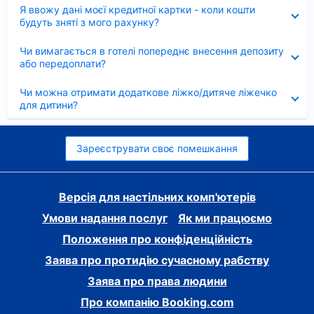
Згорнуто
Я ввожу дані моєї кредитної картки - коли кошти
будуть зняті з мого рахунку?
Згорнуто
Чи вимагається в готелі попереднє внесення депозиту
або передоплати?
Згорнуто
Чи можна отримати додаткове ліжко/дитяче ліжечко
для дитини?
Зареєструвати своє помешкання
Версія для настільних комп'ютерів
Умови надання послуг
Як ми працюємо
Положення про конфіденційність
Заява про протидію сучасному рабству
Заява про права людини
Про компанію Booking.com