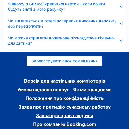
Згорнуто
Я ввожу дані моєї кредитної картки - коли кошти
будуть зняті з мого рахунку?
Згорнуто
Чи вимагається в готелі попереднє внесення депозиту
або передоплати?
Згорнуто
Чи можна отримати додаткове ліжко/дитяче ліжечко
для дитини?
Зареєструвати своє помешкання
Версія для настільних комп'ютерів
Умови надання послуг
Як ми працюємо
Положення про конфіденційність
Заява про протидію сучасному рабству
Заява про права людини
Про компанію Booking.com