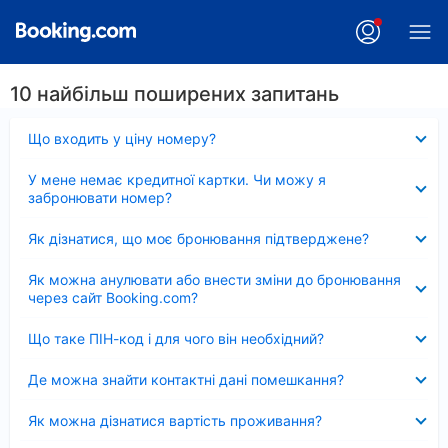
10 найбільш поширених запитань
Згорнуто
Що входить у ціну номеру?
Згорнуто
У мене немає кредитної картки. Чи можу я
забронювати номер?
Згорнуто
Як дізнатися, що моє бронювання підтверджене?
Згорнуто
Як можна анулювати або внести зміни до бронювання
через сайт Booking.com?
Згорнуто
Що таке ПІН-код і для чого він необхідний?
Згорнуто
Де можна знайти контактні дані помешкання?
Згорнуто
Як можна дізнатися вартість проживання?