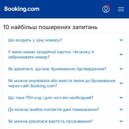
10 найбільш поширених запитань
Згорнуто
Що входить у ціну номеру?
Згорнуто
У мене немає кредитної картки. Чи можу я
забронювати номер?
Згорнуто
Як дізнатися, що моє бронювання підтверджене?
Згорнуто
Як можна анулювати або внести зміни до бронювання
через сайт Booking.com?
Згорнуто
Що таке ПІН-код і для чого він необхідний?
Згорнуто
Де можна знайти контактні дані помешкання?
Згорнуто
Як можна дізнатися вартість проживання?