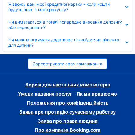
Згорнуто
Я ввожу дані моєї кредитної картки - коли кошти
будуть зняті з мого рахунку?
Згорнуто
Чи вимагається в готелі попереднє внесення депозиту
або передоплати?
Згорнуто
Чи можна отримати додаткове ліжко/дитяче ліжечко
для дитини?
Зареєструвати своє помешкання
Версія для настільних комп'ютерів
Умови надання послуг
Як ми працюємо
Положення про конфіденційність
Заява про протидію сучасному рабству
Заява про права людини
Про компанію Booking.com