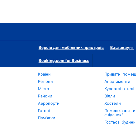
Версія для мобільних пристроїв
Ваш акаунт
Booking.com for Business
Країни
Приватні поме
Регіони
Апартаменти
Міста
Курортні готелі
Райони
Вілли
Аеропорти
Хостели
Готелі
Помешкання тип
сніданок"
Пам'ятки
Гостьові будинк