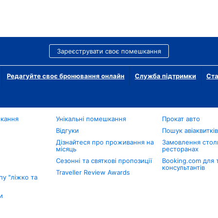
Зареєструвати своє помешкання
Редагуйте своє бронювання онлайн
Служба підтримки
Ста
шкання
Унікальні помешкання
Прокат авто
Відгуки
Пошук авіаквиткі
Дізнайтеся про проживання на
Замовлення столи
місяць
ресторанах
Сезонні та святкові пропозиції
Booking.com для 
консультантів
Traveller Review Awards
у "ліжко та
и