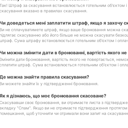
Так! Штраф за скасування встановлюється готельним об'єктом і 
скасування вказано в правилах скасування.
Чи доведеться мені заплатити штраф, якщо я захочу с
Ви не сплачуватимете штраф, якщо ваше бронювання можна ска
підлягає скасуванню або його більше не можна скасувати безко
штраф. Сума штрафу встановлюється готельним об'єктом і оплач
Чи можна змінити дати в бронюванні, вартість якого н
Змінити дати бронювання, вартість якого не повертається, нем
сплатити штраф. Сума встановлюється готельним об'єктом і опл
Де можна знайти правила скасування?
Ви можете знайти їх у підтвердженні бронювання.
Як я дізнаюсь, що моє бронювання скасоване?
Скасувавши своє бронювання, ви отримаєте листа з підтвердже
вкладку "Спам". Якщо ви не отримаєте підтвердження протягом 2
помешкання, щоб уточнити чи отримали вони запит на скасуванн