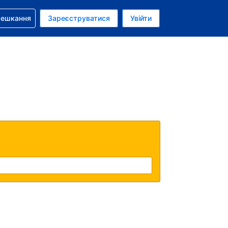
бронюванням
мешкання
Зареєструватися
Увійти
олар США
: Українською