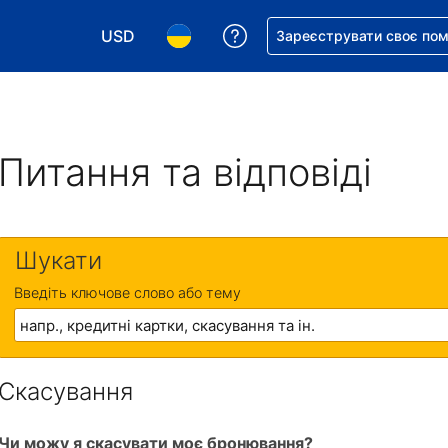
USD
Отримайте допомогу з 
Зареєструвати своє по
Виберіть валюту. Ваша поточна валюта: Д
Виберіть мову. Ваша поточна мова
Питання та відповіді
Шукати
Введіть ключове слово або тему
Скасування
Чи можу я скасувати моє бронювання?