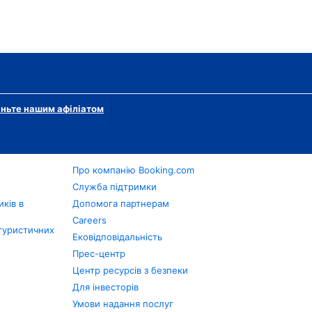
ньте нашим афіліатом
Про компанію Booking.com
в
Служба підтримки
ків в
Допомога партнерам
Careers
туристичних
Ековідповідальність
Прес-центр
Центр ресурсів з безпеки
Для інвесторів
Умови надання послуг