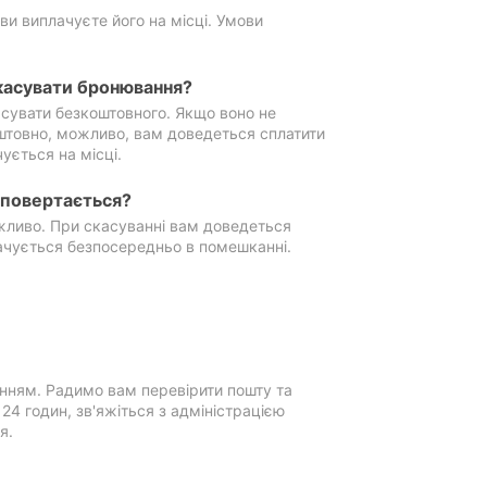
ви виплачуєте його на місці. Умови
касувати бронювання?
сувати безкоштовного. Якщо воно не
штовно, можливо, вам доведеться сплатити
ується на місці.
е повертається?
ожливо. При скасуванні вам доведеться
ачується безпосередньо в помешканні.
нням. Радимо вам перевірити пошту та
4 годин, зв'яжіться з адміністрацією
я.