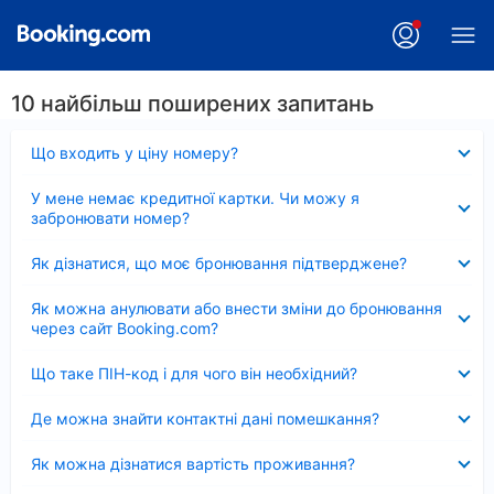
10 найбільш поширених запитань
Згорнуто
Що входить у ціну номеру?
Згорнуто
У мене немає кредитної картки. Чи можу я
забронювати номер?
Згорнуто
Як дізнатися, що моє бронювання підтверджене?
Згорнуто
Як можна анулювати або внести зміни до бронювання
через сайт Booking.com?
Згорнуто
Що таке ПІН-код і для чого він необхідний?
Згорнуто
Де можна знайти контактні дані помешкання?
Згорнуто
Як можна дізнатися вартість проживання?