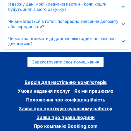
Згорнуто
Я ввожу дані моєї кредитної картки - коли кошти
будуть зняті з мого рахунку?
Згорнуто
Чи вимагається в готелі попереднє внесення депозиту
або передоплати?
Згорнуто
Чи можна отримати додаткове ліжко/дитяче ліжечко
для дитини?
Зареєструвати своє помешкання
Версія для настільних комп'ютерів
Умови надання послуг
Як ми працюємо
Положення про конфіденційність
Заява про протидію сучасному рабству
Заява про права людини
Про компанію Booking.com