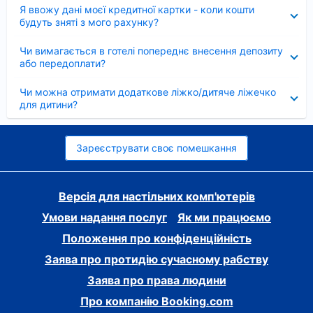
Згорнуто
Я ввожу дані моєї кредитної картки - коли кошти
будуть зняті з мого рахунку?
Згорнуто
Чи вимагається в готелі попереднє внесення депозиту
або передоплати?
Згорнуто
Чи можна отримати додаткове ліжко/дитяче ліжечко
для дитини?
Зареєструвати своє помешкання
Версія для настільних комп'ютерів
Умови надання послуг
Як ми працюємо
Положення про конфіденційність
Заява про протидію сучасному рабству
Заява про права людини
Про компанію Booking.com