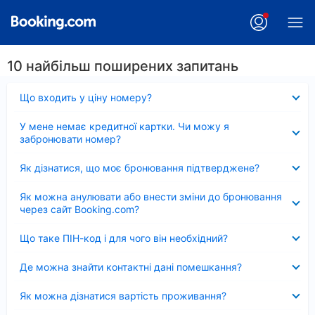
10 найбільш поширених запитань
Згорнуто
Що входить у ціну номеру?
Згорнуто
У мене немає кредитної картки. Чи можу я
забронювати номер?
Згорнуто
Як дізнатися, що моє бронювання підтверджене?
Згорнуто
Як можна анулювати або внести зміни до бронювання
через сайт Booking.com?
Згорнуто
Що таке ПІН-код і для чого він необхідний?
Згорнуто
Де можна знайти контактні дані помешкання?
Згорнуто
Як можна дізнатися вартість проживання?