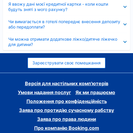
Згорнуто
Я ввожу дані моєї кредитної картки - коли кошти
будуть зняті з мого рахунку?
Згорнуто
Чи вимагається в готелі попереднє внесення депозиту
або передоплати?
Згорнуто
Чи можна отримати додаткове ліжко/дитяче ліжечко
для дитини?
Зареєструвати своє помешкання
Версія для настільних комп'ютерів
Умови надання послуг
Як ми працюємо
Положення про конфіденційність
Заява про протидію сучасному рабству
Заява про права людини
Про компанію Booking.com