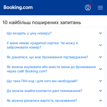
10 найбільш поширених запитань
Згорнуто
Що входить у ціну номеру?
Згорнуто
У мене немає кредитної картки. Чи можу я
забронювати номер?
Згорнуто
Як дізнатися, що моє бронювання підтверджене?
Згорнуто
Як можна анулювати або внести зміни до бронювання
через сайт Booking.com?
Згорнуто
Що таке ПІН-код і для чого він необхідний?
Згорнуто
Де можна знайти контактні дані помешкання?
Згорнуто
Як можна дізнатися вартість проживання?