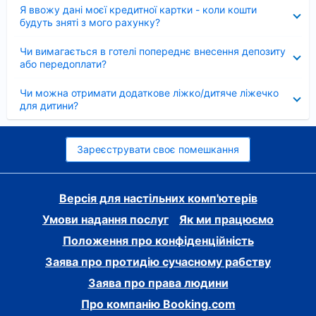
Згорнуто
Я ввожу дані моєї кредитної картки - коли кошти
будуть зняті з мого рахунку?
Згорнуто
Чи вимагається в готелі попереднє внесення депозиту
або передоплати?
Згорнуто
Чи можна отримати додаткове ліжко/дитяче ліжечко
для дитини?
Зареєструвати своє помешкання
Версія для настільних комп'ютерів
Умови надання послуг
Як ми працюємо
Положення про конфіденційність
Заява про протидію сучасному рабству
Заява про права людини
Про компанію Booking.com