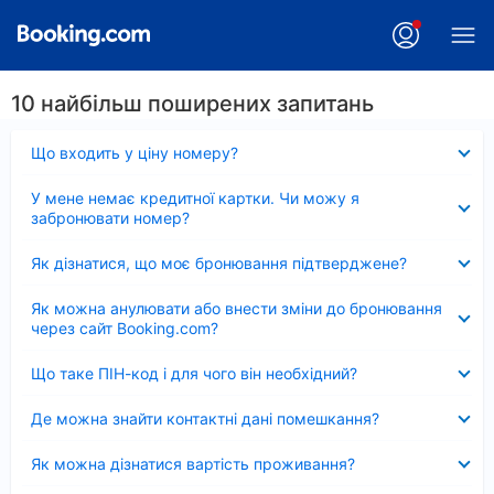
10 найбільш поширених запитань
Згорнуто
Що входить у ціну номеру?
Згорнуто
У мене немає кредитної картки. Чи можу я
забронювати номер?
Згорнуто
Як дізнатися, що моє бронювання підтверджене?
Згорнуто
Як можна анулювати або внести зміни до бронювання
через сайт Booking.com?
Згорнуто
Що таке ПІН-код і для чого він необхідний?
Згорнуто
Де можна знайти контактні дані помешкання?
Згорнуто
Як можна дізнатися вартість проживання?