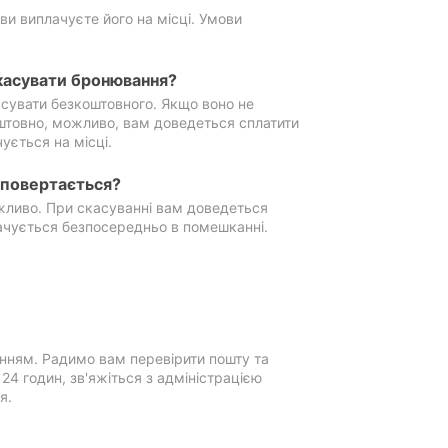
ви виплачуєте його на місці. Умови
касувати бронювання?
сувати безкоштовного. Якщо воно не
штовно, можливо, вам доведеться сплатити
ується на місці.
е повертається?
ожливо. При скасуванні вам доведеться
ачується безпосередньо в помешканні.
нням. Радимо вам перевірити пошту та
4 годин, зв'яжіться з адміністрацією
я.