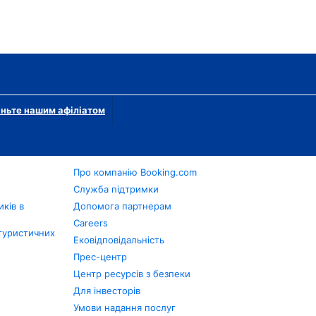
ньте нашим афіліатом
Про компанію Booking.com
в
Служба підтримки
ків в
Допомога партнерам
Careers
туристичних
Ековідповідальність
Прес-центр
Центр ресурсів з безпеки
Для інвесторів
Умови надання послуг