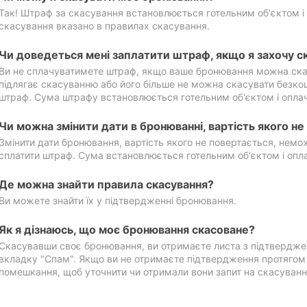
Так! Штраф за скасування встановлюється готельним об'єктом і 
скасування вказано в правилах скасування.
Чи доведеться мені заплатити штраф, якщо я захочу с
Ви не сплачуватимете штраф, якщо ваше бронювання можна ска
підлягає скасуванню або його більше не можна скасувати безко
штраф. Сума штрафу встановлюється готельним об'єктом і оплач
Чи можна змінити дати в бронюванні, вартість якого н
Змінити дати бронювання, вартість якого не повертається, нем
сплатити штраф. Сума встановлюється готельним об'єктом і опл
Де можна знайти правила скасування?
Ви можете знайти їх у підтвердженні бронювання.
Як я дізнаюсь, що моє бронювання скасоване?
Скасувавши своє бронювання, ви отримаєте листа з підтвердже
вкладку "Спам". Якщо ви не отримаєте підтвердження протягом 2
помешкання, щоб уточнити чи отримали вони запит на скасуванн