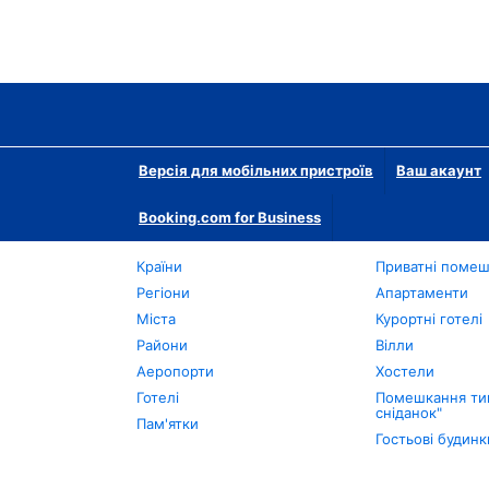
Версія для мобільних пристроїв
Ваш акаунт
Booking.com for Business
Країни
Приватні поме
Регіони
Апартаменти
Міста
Курортні готелі
Райони
Вілли
Аеропорти
Хостели
Готелі
Помешкання тип
сніданок"
Пам'ятки
Гостьові будинк