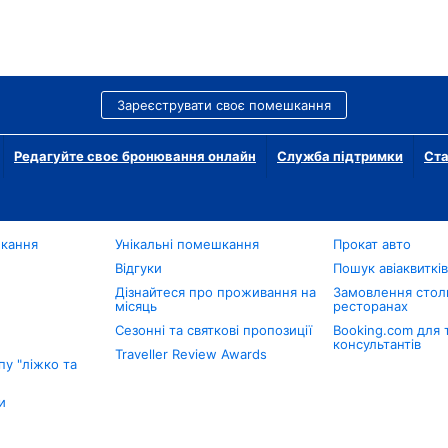
Зареєструвати своє помешкання
Редагуйте своє бронювання онлайн
Служба підтримки
Ста
шкання
Унікальні помешкання
Прокат авто
Відгуки
Пошук авіаквиткі
Дізнайтеся про проживання на
Замовлення столи
місяць
ресторанах
Сезонні та святкові пропозиції
Booking.com для 
консультантів
Traveller Review Awards
у "ліжко та
и