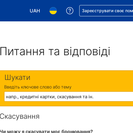
UAH
Отримайте допомогу з 
Зареєструвати своє по
Виберіть валюту. Ваша поточна валюта: Укр
Виберіть мову. Ваша поточна мова
Питання та відповіді
Шукати
Введіть ключове слово або тему
Скасування
Чи можу я скасувати моє бронювання?