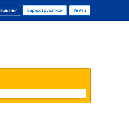
бронюванням
мешкання
Зареєструватися
Увійти
аїнська гривня
: Українською