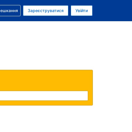
бронюванням
мешкання
Зареєструватися
Увійти
аїнська гривня
: Українською