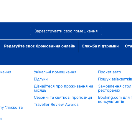
Зареєструвати своє помешкання
Редагуйте своє бронювання онлайн
Служба підтримки
Ста
шкання
Унікальні помешкання
Прокат авто
Відгуки
Пошук авіаквиткі
Дізнайтеся про проживання на
Замовлення столи
місяць
ресторанах
Сезонні та святкові пропозиції
Booking.com для 
консультантів
Traveller Review Awards
у "ліжко та
и