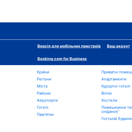
Версія для мобільних пристроїв
Ваш акаунт
Booking.com for Business
Країни
Приватні поме
Регіони
Апартаменти
Міста
Курортні готелі
Райони
Вілли
Аеропорти
Хостели
Готелі
Помешкання тип
сніданок"
Пам'ятки
Гостьові будинк