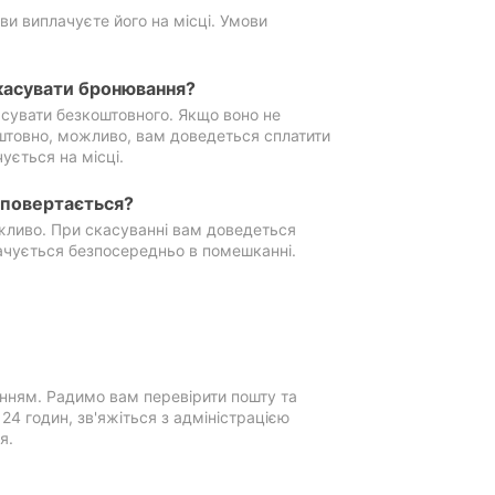
ви виплачуєте його на місці. Умови
касувати бронювання?
сувати безкоштовного. Якщо воно не
штовно, можливо, вам доведеться сплатити
ується на місці.
е повертається?
ожливо. При скасуванні вам доведеться
ачується безпосередньо в помешканні.
нням. Радимо вам перевірити пошту та
4 годин, зв'яжіться з адміністрацією
я.