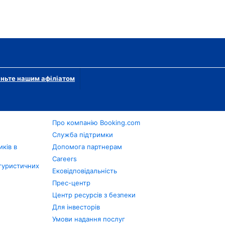
ньте нашим афіліатом
Про компанію Booking.com
в
Служба підтримки
ків в
Допомога партнерам
Careers
туристичних
Ековідповідальність
Прес-центр
Центр ресурсів з безпеки
Для інвесторів
Умови надання послуг