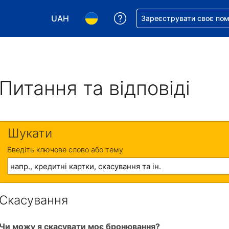
UAH
Отримайте допомогу з 
Зареєструвати своє по
Виберіть валюту. Ваша поточна валюта: Укр
Виберіть мову. Ваша поточна мова
Питання та відповіді
Шукати
Введіть ключове слово або тему
Скасування
Чи можу я скасувати моє бронювання?