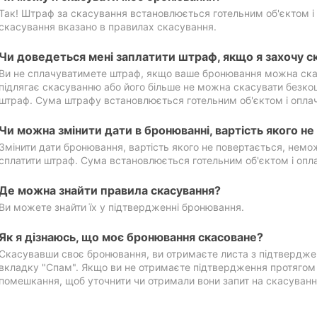
Так! Штраф за скасування встановлюється готельним об'єктом і 
скасування вказано в правилах скасування.
Чи доведеться мені заплатити штраф, якщо я захочу с
Ви не сплачуватимете штраф, якщо ваше бронювання можна ска
підлягає скасуванню або його більше не можна скасувати безко
штраф. Сума штрафу встановлюється готельним об'єктом і оплач
Чи можна змінити дати в бронюванні, вартість якого н
Змінити дати бронювання, вартість якого не повертається, нем
сплатити штраф. Сума встановлюється готельним об'єктом і опл
Де можна знайти правила скасування?
Ви можете знайти їх у підтвердженні бронювання.
Як я дізнаюсь, що моє бронювання скасоване?
Скасувавши своє бронювання, ви отримаєте листа з підтвердже
вкладку "Спам". Якщо ви не отримаєте підтвердження протягом 2
помешкання, щоб уточнити чи отримали вони запит на скасуванн