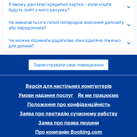
Згорнуто
Я ввожу дані моєї кредитної картки - коли кошти
будуть зняті з мого рахунку?
Згорнуто
Чи вимагається в готелі попереднє внесення депозиту
або передоплати?
Згорнуто
Чи можна отримати додаткове ліжко/дитяче ліжечко
для дитини?
Зареєструвати своє помешкання
Версія для настільних комп'ютерів
Умови надання послуг
Як ми працюємо
Положення про конфіденційність
Заява про протидію сучасному рабству
Заява про права людини
Про компанію Booking.com