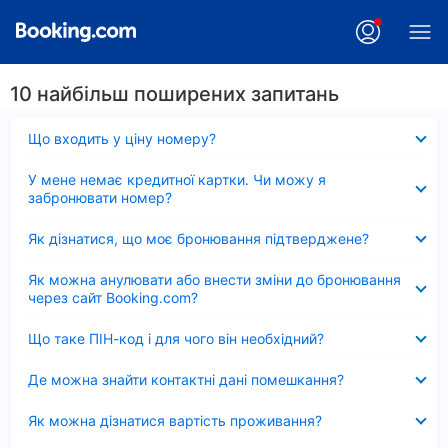
10 найбільш поширених запитань
Згорнуто
Що входить у ціну номеру?
Згорнуто
У мене немає кредитної картки. Чи можу я
забронювати номер?
Згорнуто
Як дізнатися, що моє бронювання підтверджене?
Згорнуто
Як можна анулювати або внести зміни до бронювання
через сайт Booking.com?
Згорнуто
Що таке ПІН-код і для чого він необхідний?
Згорнуто
Де можна знайти контактні дані помешкання?
Згорнуто
Як можна дізнатися вартість проживання?