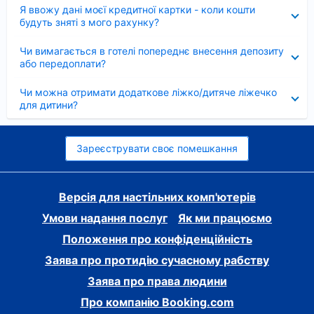
Згорнуто
Я ввожу дані моєї кредитної картки - коли кошти
будуть зняті з мого рахунку?
Згорнуто
Чи вимагається в готелі попереднє внесення депозиту
або передоплати?
Згорнуто
Чи можна отримати додаткове ліжко/дитяче ліжечко
для дитини?
Зареєструвати своє помешкання
Версія для настільних комп'ютерів
Умови надання послуг
Як ми працюємо
Положення про конфіденційність
Заява про протидію сучасному рабству
Заява про права людини
Про компанію Booking.com