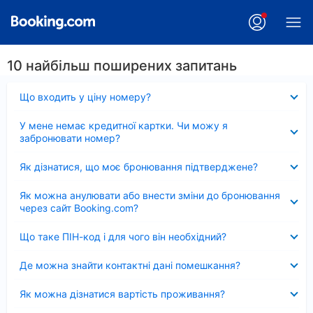
10 найбільш поширених запитань
Згорнуто
Що входить у ціну номеру?
Згорнуто
У мене немає кредитної картки. Чи можу я
забронювати номер?
Згорнуто
Як дізнатися, що моє бронювання підтверджене?
Згорнуто
Як можна анулювати або внести зміни до бронювання
через сайт Booking.com?
Згорнуто
Що таке ПІН-код і для чого він необхідний?
Згорнуто
Де можна знайти контактні дані помешкання?
Згорнуто
Як можна дізнатися вартість проживання?