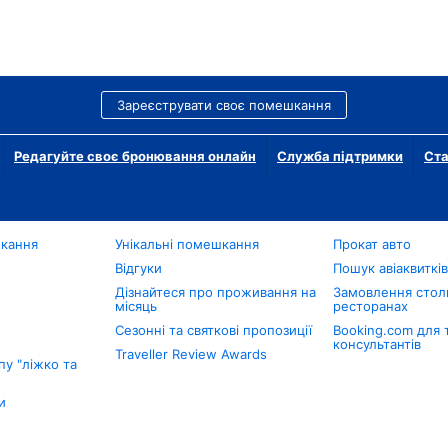
Зареєструвати своє помешкання
Редагуйте своє бронювання онлайн
Служба підтримки
Ста
шкання
Унікальні помешкання
Прокат авто
Відгуки
Пошук авіаквиткі
Дізнайтеся про проживання на
Замовлення столи
місяць
ресторанах
Сезонні та святкові пропозиції
Booking.com для 
консультантів
Traveller Review Awards
у "ліжко та
и