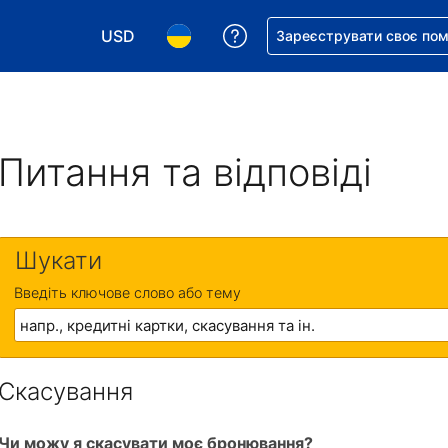
USD
Отримайте допомогу з 
Зареєструвати своє по
Виберіть валюту. Ваша поточна валюта: Д
Виберіть мову. Ваша поточна мова
Питання та відповіді
Шукати
Введіть ключове слово або тему
Скасування
Чи можу я скасувати моє бронювання?