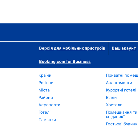
Версія для мобільних пристроїв
Ваш акаунт
Booking.com for Business
Країни
Приватні поме
Регіони
Апартаменти
Міста
Курортні готелі
Райони
Вілли
Аеропорти
Хостели
Готелі
Помешкання тип
сніданок"
Пам'ятки
Гостьові будинк