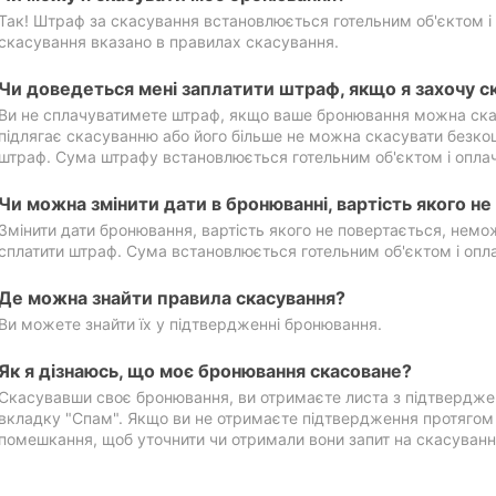
Так! Штраф за скасування встановлюється готельним об'єктом і 
скасування вказано в правилах скасування.
Чи доведеться мені заплатити штраф, якщо я захочу с
Ви не сплачуватимете штраф, якщо ваше бронювання можна ска
підлягає скасуванню або його більше не можна скасувати безко
штраф. Сума штрафу встановлюється готельним об'єктом і оплач
Чи можна змінити дати в бронюванні, вартість якого н
Змінити дати бронювання, вартість якого не повертається, нем
сплатити штраф. Сума встановлюється готельним об'єктом і опл
Де можна знайти правила скасування?
Ви можете знайти їх у підтвердженні бронювання.
Як я дізнаюсь, що моє бронювання скасоване?
Скасувавши своє бронювання, ви отримаєте листа з підтвердже
вкладку "Спам". Якщо ви не отримаєте підтвердження протягом 2
помешкання, щоб уточнити чи отримали вони запит на скасуванн