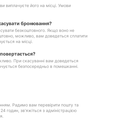
ви виплачуєте його на місці. Умови
касувати бронювання?
сувати безкоштовного. Якщо воно не
штовно, можливо, вам доведеться сплатити
ується на місці.
е повертається?
ожливо. При скасуванні вам доведеться
ачується безпосередньо в помешканні.
нням. Радимо вам перевірити пошту та
4 годин, зв'яжіться з адміністрацією
я.