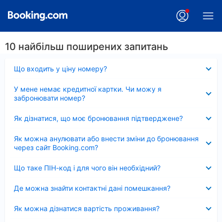
10 найбільш поширених запитань
Згорнуто
Що входить у ціну номеру?
Згорнуто
У мене немає кредитної картки. Чи можу я
забронювати номер?
Згорнуто
Як дізнатися, що моє бронювання підтверджене?
Згорнуто
Як можна анулювати або внести зміни до бронювання
через сайт Booking.com?
Згорнуто
Що таке ПІН-код і для чого він необхідний?
Згорнуто
Де можна знайти контактні дані помешкання?
Згорнуто
Як можна дізнатися вартість проживання?