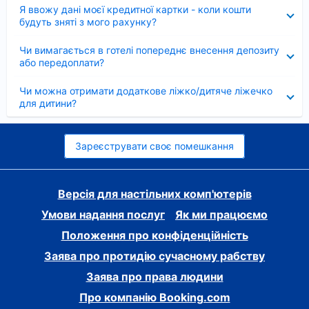
Згорнуто
Я ввожу дані моєї кредитної картки - коли кошти
будуть зняті з мого рахунку?
Згорнуто
Чи вимагається в готелі попереднє внесення депозиту
або передоплати?
Згорнуто
Чи можна отримати додаткове ліжко/дитяче ліжечко
для дитини?
Зареєструвати своє помешкання
Версія для настільних комп'ютерів
Умови надання послуг
Як ми працюємо
Положення про конфіденційність
Заява про протидію сучасному рабству
Заява про права людини
Про компанію Booking.com