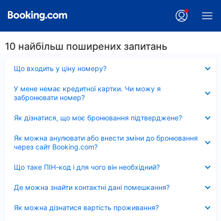
10 найбільш поширених запитань
Згорнуто
Що входить у ціну номеру?
Згорнуто
У мене немає кредитної картки. Чи можу я
забронювати номер?
Згорнуто
Як дізнатися, що моє бронювання підтверджене?
Згорнуто
Як можна анулювати або внести зміни до бронювання
через сайт Booking.com?
Згорнуто
Що таке ПІН-код і для чого він необхідний?
Згорнуто
Де можна знайти контактні дані помешкання?
Згорнуто
Як можна дізнатися вартість проживання?