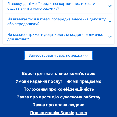
Згорнуто
Я ввожу дані моєї кредитної картки - коли кошти
будуть зняті з мого рахунку?
Згорнуто
Чи вимагається в готелі попереднє внесення депозиту
або передоплати?
Згорнуто
Чи можна отримати додаткове ліжко/дитяче ліжечко
для дитини?
Зареєструвати своє помешкання
Версія для настільних комп'ютерів
Умови надання послуг
Як ми працюємо
Положення про конфіденційність
Заява про протидію сучасному рабству
Заява про права людини
Про компанію Booking.com