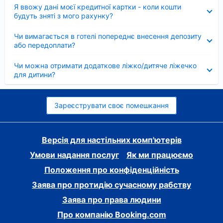
Згорнуто
Я ввожу дані моєї кредитної картки - коли кошти
будуть зняті з мого рахунку?
Згорнуто
Чи вимагається в готелі попереднє внесення депозиту
або передоплати?
Згорнуто
Чи можна отримати додаткове ліжко/дитяче ліжечко
для дитини?
Зареєструвати своє помешкання
Версія для настільних комп'ютерів
Умови надання послуг
Як ми працюємо
Положення про конфіденційність
Заява про протидію сучасному рабству
Заява про права людини
Про компанію Booking.com