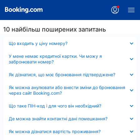
10 найбільш поширених запитань
Згорнуто
Що входить у ціну номеру?
Згорнуто
У мене немає кредитної картки. Чи можу я
забронювати номер?
Згорнуто
Як дізнатися, що моє бронювання підтверджене?
Згорнуто
Як можна анулювати або внести зміни до бронювання
через сайт Booking.com?
Згорнуто
Що таке ПІН-код і для чого він необхідний?
Згорнуто
Де можна знайти контактні дані помешкання?
Згорнуто
Як можна дізнатися вартість проживання?