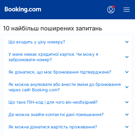
10 найбільш поширених запитань
Згорнуто
Що входить у ціну номеру?
Згорнуто
У мене немає кредитної картки. Чи можу я
забронювати номер?
Згорнуто
Як дізнатися, що моє бронювання підтверджене?
Згорнуто
Як можна анулювати або внести зміни до бронювання
через сайт Booking.com?
Згорнуто
Що таке ПІН-код і для чого він необхідний?
Згорнуто
Де можна знайти контактні дані помешкання?
Згорнуто
Як можна дізнатися вартість проживання?