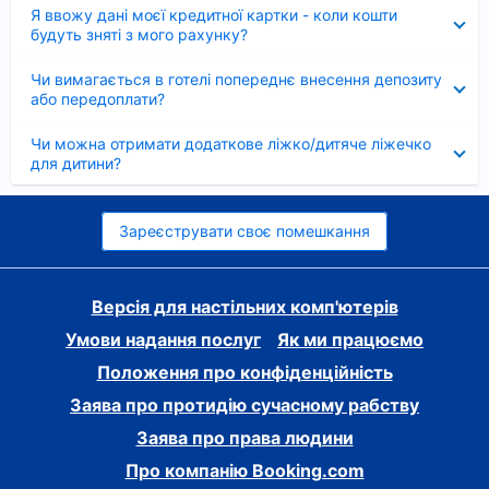
Згорнуто
Я ввожу дані моєї кредитної картки - коли кошти
будуть зняті з мого рахунку?
Згорнуто
Чи вимагається в готелі попереднє внесення депозиту
або передоплати?
Згорнуто
Чи можна отримати додаткове ліжко/дитяче ліжечко
для дитини?
Зареєструвати своє помешкання
Версія для настільних комп'ютерів
Умови надання послуг
Як ми працюємо
Положення про конфіденційність
Заява про протидію сучасному рабству
Заява про права людини
Про компанію Booking.com