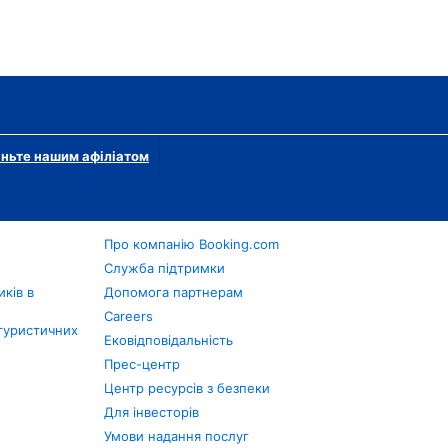
ньте нашим афіліатом
Про компанію Booking.com
в
Служба підтримки
ків в
Допомога партнерам
Careers
туристичних
Ековідповідальність
Прес-центр
Центр ресурсів з безпеки
Для інвесторів
Умови надання послуг