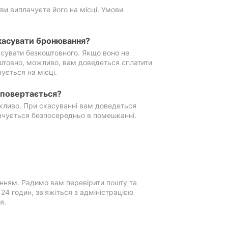
ви виплачуєте його на місці. Умови
касувати бронювання?
сувати безкоштовного. Якщо воно не
штовно, можливо, вам доведеться сплатити
ується на місці.
е повертається?
ожливо. При скасуванні вам доведеться
ачується безпосередньо в помешканні.
нням. Радимо вам перевірити пошту та
4 годин, зв'яжіться з адміністрацією
я.