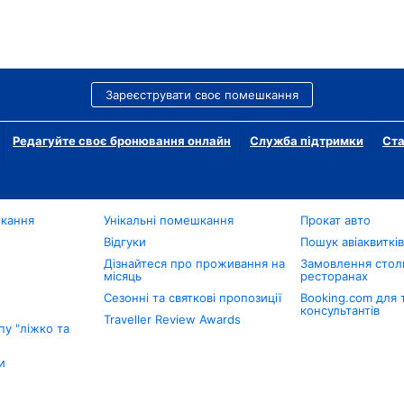
Зареєструвати своє помешкання
Редагуйте своє бронювання онлайн
Служба підтримки
Ста
шкання
Унікальні помешкання
Прокат авто
Відгуки
Пошук авіаквиткі
Дізнайтеся про проживання на
Замовлення столи
місяць
ресторанах
Сезонні та святкові пропозиції
Booking.com для 
консультантів
Traveller Review Awards
у "ліжко та
и