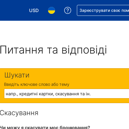
USD
Отримайте допомогу з 
Зареєструвати своє по
Виберіть валюту. Ваша поточна валюта: Д
Виберіть мову. Ваша поточна мова
Питання та відповіді
Шукати
Введіть ключове слово або тему
Скасування
Чи можу я скасувати моє бронювання?