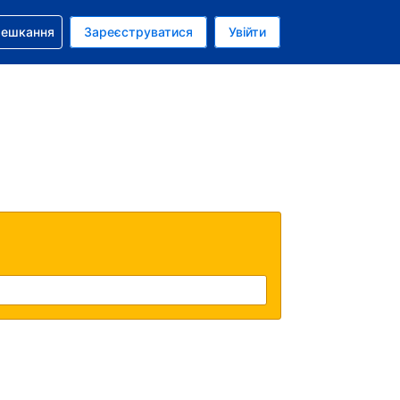
бронюванням
мешкання
Зареєструватися
Увійти
олар США
: Українською