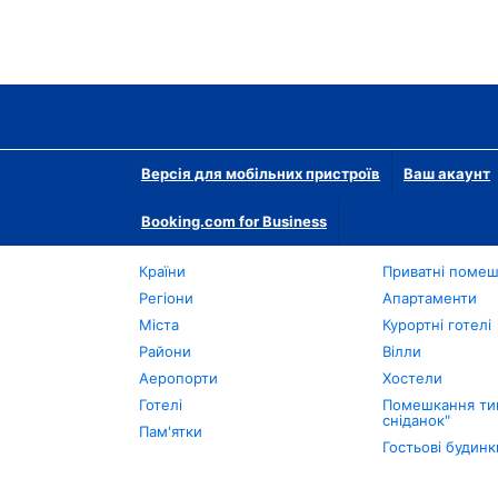
Версія для мобільних пристроїв
Ваш акаунт
Booking.com for Business
Країни
Приватні поме
Регіони
Апартаменти
Міста
Курортні готелі
Райони
Вілли
Аеропорти
Хостели
Готелі
Помешкання тип
сніданок"
Пам'ятки
Гостьові будинк