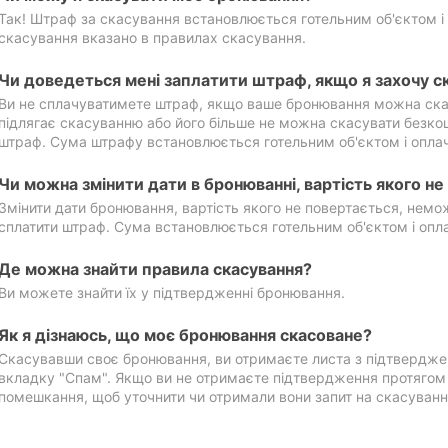
Так! Штраф за скасування встановлюється готельним об'єктом і 
скасування вказано в правилах скасування.
Чи доведеться мені заплатити штраф, якщо я захочу с
Ви не сплачуватимете штраф, якщо ваше бронювання можна ска
підлягає скасуванню або його більше не можна скасувати безко
штраф. Сума штрафу встановлюється готельним об'єктом і оплач
Чи можна змінити дати в бронюванні, вартість якого н
Змінити дати бронювання, вартість якого не повертається, нем
сплатити штраф. Сума встановлюється готельним об'єктом і опл
Де можна знайти правила скасування?
Ви можете знайти їх у підтвердженні бронювання.
Як я дізнаюсь, що моє бронювання скасоване?
Скасувавши своє бронювання, ви отримаєте листа з підтвердже
вкладку "Спам". Якщо ви не отримаєте підтвердження протягом 2
помешкання, щоб уточнити чи отримали вони запит на скасуванн