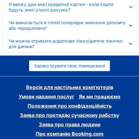
Згорнуто
Я ввожу дані моєї кредитної картки - коли кошти
будуть зняті з мого рахунку?
Згорнуто
Чи вимагається в готелі попереднє внесення депозиту
або передоплати?
Згорнуто
Чи можна отримати додаткове ліжко/дитяче ліжечко
для дитини?
Зареєструвати своє помешкання
Версія для настільних комп'ютерів
Умови надання послуг
Як ми працюємо
Положення про конфіденційність
Заява про протидію сучасному рабству
Заява про права людини
Про компанію Booking.com