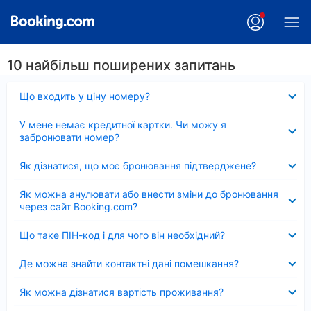
10 найбільш поширених запитань
Згорнуто
Що входить у ціну номеру?
Згорнуто
У мене немає кредитної картки. Чи можу я
забронювати номер?
Згорнуто
Як дізнатися, що моє бронювання підтверджене?
Згорнуто
Як можна анулювати або внести зміни до бронювання
через сайт Booking.com?
Згорнуто
Що таке ПІН-код і для чого він необхідний?
Згорнуто
Де можна знайти контактні дані помешкання?
Згорнуто
Як можна дізнатися вартість проживання?