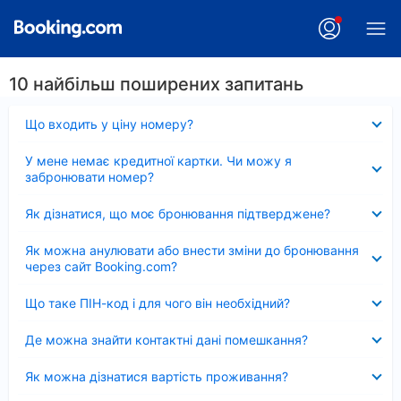
10 найбільш поширених запитань
Згорнуто
Що входить у ціну номеру?
Згорнуто
У мене немає кредитної картки. Чи можу я
забронювати номер?
Згорнуто
Як дізнатися, що моє бронювання підтверджене?
Згорнуто
Як можна анулювати або внести зміни до бронювання
через сайт Booking.com?
Згорнуто
Що таке ПІН-код і для чого він необхідний?
Згорнуто
Де можна знайти контактні дані помешкання?
Згорнуто
Як можна дізнатися вартість проживання?