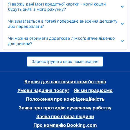
Згорнуто
Я ввожу дані моєї кредитної картки - коли кошти
будуть зняті з мого рахунку?
Згорнуто
Чи вимагається в готелі попереднє внесення депозиту
або передоплати?
Згорнуто
Чи можна отримати додаткове ліжко/дитяче ліжечко
для дитини?
Зареєструвати своє помешкання
Версія для настільних комп'ютерів
Умови надання послуг
Як ми працюємо
Положення про конфіденційність
Заява про протидію сучасному рабству
Заява про права людини
Про компанію Booking.com