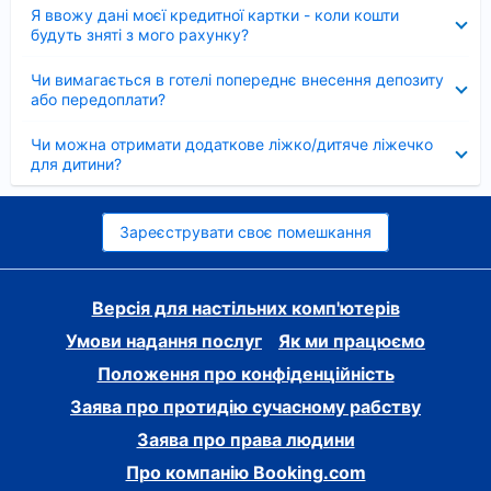
Згорнуто
Я ввожу дані моєї кредитної картки - коли кошти
будуть зняті з мого рахунку?
Згорнуто
Чи вимагається в готелі попереднє внесення депозиту
або передоплати?
Згорнуто
Чи можна отримати додаткове ліжко/дитяче ліжечко
для дитини?
Зареєструвати своє помешкання
Версія для настільних комп'ютерів
Умови надання послуг
Як ми працюємо
Положення про конфіденційність
Заява про протидію сучасному рабству
Заява про права людини
Про компанію Booking.com