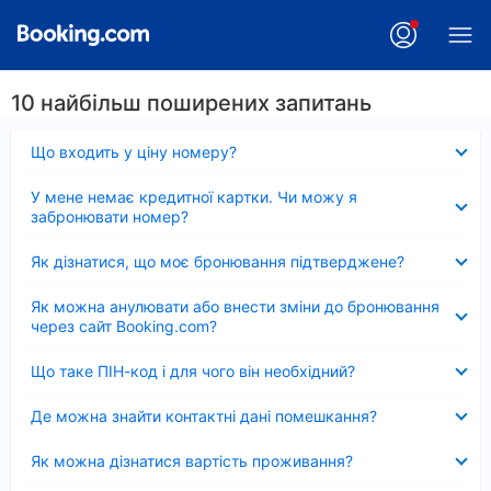
10 найбільш поширених запитань
Згорнуто
Що входить у ціну номеру?
Згорнуто
У мене немає кредитної картки. Чи можу я
забронювати номер?
Згорнуто
Як дізнатися, що моє бронювання підтверджене?
Згорнуто
Як можна анулювати або внести зміни до бронювання
через сайт Booking.com?
Згорнуто
Що таке ПІН-код і для чого він необхідний?
Згорнуто
Де можна знайти контактні дані помешкання?
Згорнуто
Як можна дізнатися вартість проживання?