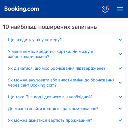
10 найбільш поширених запитань
Згорнуто
Що входить у ціну номеру?
Згорнуто
У мене немає кредитної картки. Чи можу я
забронювати номер?
Згорнуто
Як дізнатися, що моє бронювання підтверджене?
Згорнуто
Як можна анулювати або внести зміни до бронювання
через сайт Booking.com?
Згорнуто
Що таке ПІН-код і для чого він необхідний?
Згорнуто
Де можна знайти контактні дані помешкання?
Згорнуто
Як можна дізнатися вартість проживання?