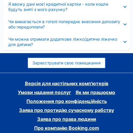
Згорнуто
Я ввожу дані моєї кредитної картки - коли кошти
будуть зняті з мого рахунку?
Згорнуто
Чи вимагається в готелі попереднє внесення депозиту
або передоплати?
Згорнуто
Чи можна отримати додаткове ліжко/дитяче ліжечко
для дитини?
Зареєструвати своє помешкання
Версія для настільних комп'ютерів
Умови надання послуг
Як ми працюємо
Положення про конфіденційність
Заява про протидію сучасному рабству
Заява про права людини
Про компанію Booking.com