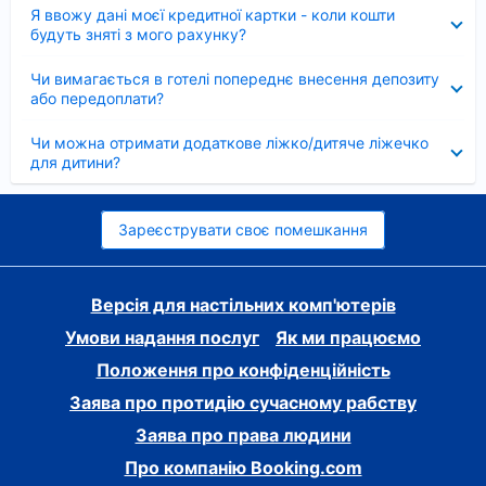
Згорнуто
Я ввожу дані моєї кредитної картки - коли кошти
будуть зняті з мого рахунку?
Згорнуто
Чи вимагається в готелі попереднє внесення депозиту
або передоплати?
Згорнуто
Чи можна отримати додаткове ліжко/дитяче ліжечко
для дитини?
Зареєструвати своє помешкання
Версія для настільних комп'ютерів
Умови надання послуг
Як ми працюємо
Положення про конфіденційність
Заява про протидію сучасному рабству
Заява про права людини
Про компанію Booking.com