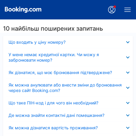
10 найбільш поширених запитань
Згорнуто
Що входить у ціну номеру?
Згорнуто
У мене немає кредитної картки. Чи можу я
забронювати номер?
Згорнуто
Як дізнатися, що моє бронювання підтверджене?
Згорнуто
Як можна анулювати або внести зміни до бронювання
через сайт Booking.com?
Згорнуто
Що таке ПІН-код і для чого він необхідний?
Згорнуто
Де можна знайти контактні дані помешкання?
Згорнуто
Як можна дізнатися вартість проживання?