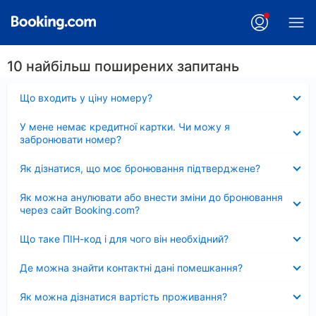
10 найбільш поширених запитань
Згорнуто
Що входить у ціну номеру?
Згорнуто
У мене немає кредитної картки. Чи можу я
забронювати номер?
Згорнуто
Як дізнатися, що моє бронювання підтверджене?
Згорнуто
Як можна анулювати або внести зміни до бронювання
через сайт Booking.com?
Згорнуто
Що таке ПІН-код і для чого він необхідний?
Згорнуто
Де можна знайти контактні дані помешкання?
Згорнуто
Як можна дізнатися вартість проживання?