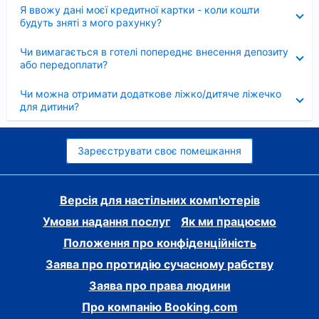
Згорнуто
Я ввожу дані моєї кредитної картки - коли кошти
будуть зняті з мого рахунку?
Згорнуто
Чи вимагається в готелі попереднє внесення депозиту
або передоплати?
Згорнуто
Чи можна отримати додаткове ліжко/дитяче ліжечко
для дитини?
Зареєструвати своє помешкання
Версія для настільних комп'ютерів
Умови надання послуг
Як ми працюємо
Положення про конфіденційність
Заява про протидію сучасному рабству
Заява про права людини
Про компанію Booking.com