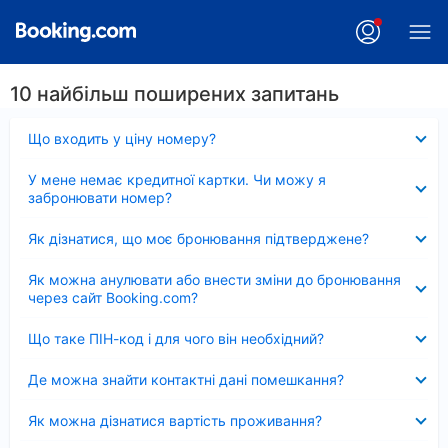
10 найбільш поширених запитань
Згорнуто
Що входить у ціну номеру?
Згорнуто
У мене немає кредитної картки. Чи можу я
забронювати номер?
Згорнуто
Як дізнатися, що моє бронювання підтверджене?
Згорнуто
Як можна анулювати або внести зміни до бронювання
через сайт Booking.com?
Згорнуто
Що таке ПІН-код і для чого він необхідний?
Згорнуто
Де можна знайти контактні дані помешкання?
Згорнуто
Як можна дізнатися вартість проживання?