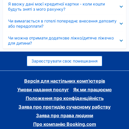
Згорнуто
Я ввожу дані моєї кредитної картки - коли кошти
будуть зняті з мого рахунку?
Згорнуто
Чи вимагається в готелі попереднє внесення депозиту
або передоплати?
Згорнуто
Чи можна отримати додаткове ліжко/дитяче ліжечко
для дитини?
Зареєструвати своє помешкання
Версія для настільних комп'ютерів
Умови надання послуг
Як ми працюємо
Положення про конфіденційність
Заява про протидію сучасному рабству
Заява про права людини
Про компанію Booking.com