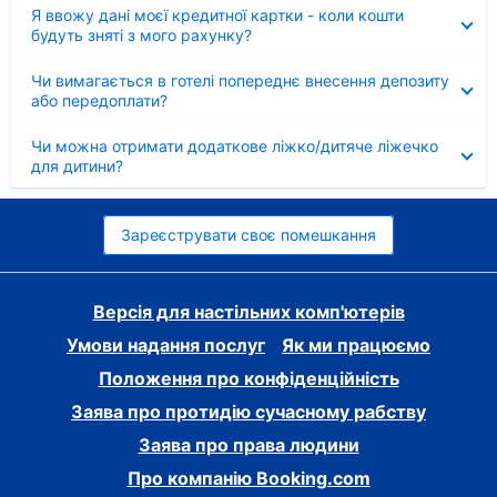
Згорнуто
Я ввожу дані моєї кредитної картки - коли кошти
будуть зняті з мого рахунку?
Згорнуто
Чи вимагається в готелі попереднє внесення депозиту
або передоплати?
Згорнуто
Чи можна отримати додаткове ліжко/дитяче ліжечко
для дитини?
Зареєструвати своє помешкання
Версія для настільних комп'ютерів
Умови надання послуг
Як ми працюємо
Положення про конфіденційність
Заява про протидію сучасному рабству
Заява про права людини
Про компанію Booking.com