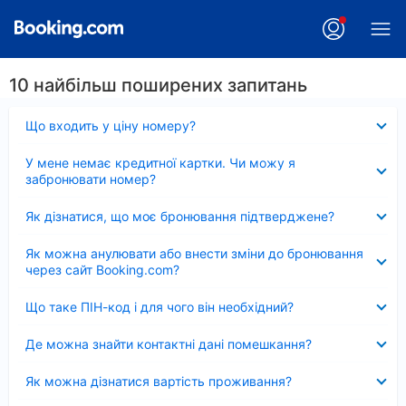
10 найбільш поширених запитань
Згорнуто
Що входить у ціну номеру?
Згорнуто
У мене немає кредитної картки. Чи можу я
забронювати номер?
Згорнуто
Як дізнатися, що моє бронювання підтверджене?
Згорнуто
Як можна анулювати або внести зміни до бронювання
через сайт Booking.com?
Згорнуто
Що таке ПІН-код і для чого він необхідний?
Згорнуто
Де можна знайти контактні дані помешкання?
Згорнуто
Як можна дізнатися вартість проживання?