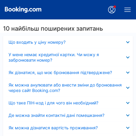
10 найбільш поширених запитань
Згорнуто
Що входить у ціну номеру?
Згорнуто
У мене немає кредитної картки. Чи можу я
забронювати номер?
Згорнуто
Як дізнатися, що моє бронювання підтверджене?
Згорнуто
Як можна анулювати або внести зміни до бронювання
через сайт Booking.com?
Згорнуто
Що таке ПІН-код і для чого він необхідний?
Згорнуто
Де можна знайти контактні дані помешкання?
Згорнуто
Як можна дізнатися вартість проживання?