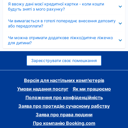
Згорнуто
Я ввожу дані моєї кредитної картки - коли кошти
будуть зняті з мого рахунку?
Згорнуто
Чи вимагається в готелі попереднє внесення депозиту
або передоплати?
Згорнуто
Чи можна отримати додаткове ліжко/дитяче ліжечко
для дитини?
Зареєструвати своє помешкання
Версія для настільних комп'ютерів
Умови надання послуг
Як ми працюємо
Положення про конфіденційність
Заява про протидію сучасному рабству
Заява про права людини
Про компанію Booking.com