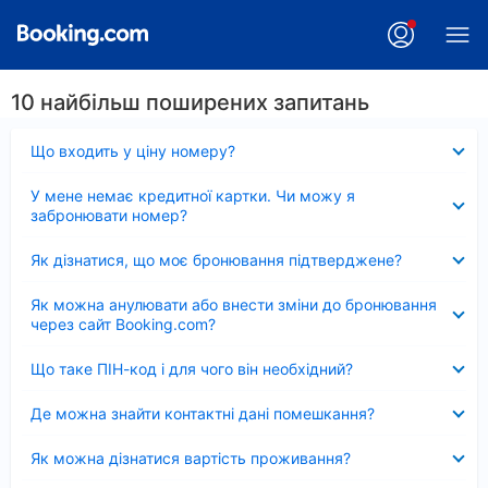
10 найбільш поширених запитань
Згорнуто
Що входить у ціну номеру?
Згорнуто
У мене немає кредитної картки. Чи можу я
забронювати номер?
Згорнуто
Як дізнатися, що моє бронювання підтверджене?
Згорнуто
Як можна анулювати або внести зміни до бронювання
через сайт Booking.com?
Згорнуто
Що таке ПІН-код і для чого він необхідний?
Згорнуто
Де можна знайти контактні дані помешкання?
Згорнуто
Як можна дізнатися вартість проживання?