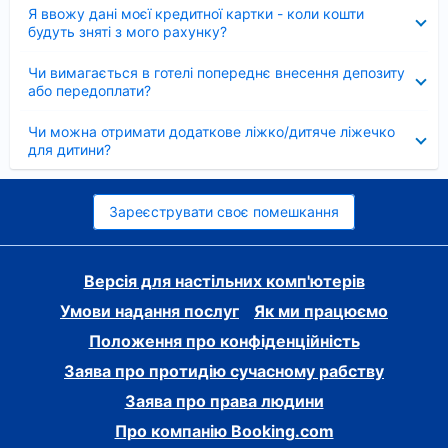
Згорнуто
Я ввожу дані моєї кредитної картки - коли кошти
будуть зняті з мого рахунку?
Згорнуто
Чи вимагається в готелі попереднє внесення депозиту
або передоплати?
Згорнуто
Чи можна отримати додаткове ліжко/дитяче ліжечко
для дитини?
Зареєструвати своє помешкання
Версія для настільних комп'ютерів
Умови надання послуг
Як ми працюємо
Положення про конфіденційність
Заява про протидію сучасному рабству
Заява про права людини
Про компанію Booking.com