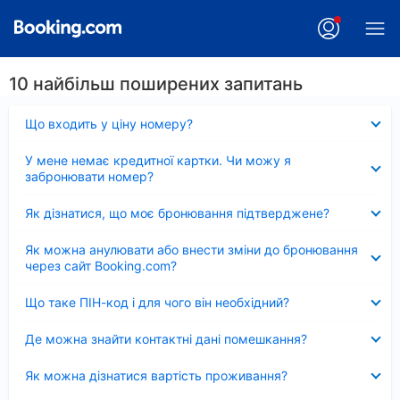
10 найбільш поширених запитань
Згорнуто
Що входить у ціну номеру?
Згорнуто
У мене немає кредитної картки. Чи можу я
забронювати номер?
Згорнуто
Як дізнатися, що моє бронювання підтверджене?
Згорнуто
Як можна анулювати або внести зміни до бронювання
через сайт Booking.com?
Згорнуто
Що таке ПІН-код і для чого він необхідний?
Згорнуто
Де можна знайти контактні дані помешкання?
Згорнуто
Як можна дізнатися вартість проживання?