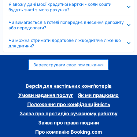
Згорнуто
Я ввожу дані моєї кредитної картки - коли кошти
будуть зняті з мого рахунку?
Згорнуто
Чи вимагається в готелі попереднє внесення депозиту
або передоплати?
Згорнуто
Чи можна отримати додаткове ліжко/дитяче ліжечко
для дитини?
Зареєструвати своє помешкання
Версія для настільних комп'ютерів
Умови надання послуг
Як ми працюємо
Положення про конфіденційність
Заява про протидію сучасному рабству
Заява про права людини
Про компанію Booking.com