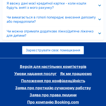
Згорнуто
Я ввожу дані моєї кредитної картки - коли кошти
будуть зняті з мого рахунку?
Згорнуто
Чи вимагається в готелі попереднє внесення депозиту
або передоплати?
Згорнуто
Чи можна отримати додаткове ліжко/дитяче ліжечко
для дитини?
Зареєструвати своє помешкання
Версія для настільних комп'ютерів
Умови надання послуг
Як ми працюємо
Положення про конфіденційність
Заява про протидію сучасному рабству
Заява про права людини
Про компанію Booking.com