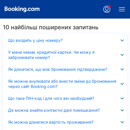
10 найбільш поширених запитань
Згорнуто
Що входить у ціну номеру?
Згорнуто
У мене немає кредитної картки. Чи можу я
забронювати номер?
Згорнуто
Як дізнатися, що моє бронювання підтверджене?
Згорнуто
Як можна анулювати або внести зміни до бронювання
через сайт Booking.com?
Згорнуто
Що таке ПІН-код і для чого він необхідний?
Згорнуто
Де можна знайти контактні дані помешкання?
Згорнуто
Як можна дізнатися вартість проживання?