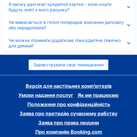
Згорнуто
Я ввожу дані моєї кредитної картки - коли кошти
будуть зняті з мого рахунку?
Згорнуто
Чи вимагається в готелі попереднє внесення депозиту
або передоплати?
Згорнуто
Чи можна отримати додаткове ліжко/дитяче ліжечко
для дитини?
Зареєструвати своє помешкання
Версія для настільних комп'ютерів
Умови надання послуг
Як ми працюємо
Положення про конфіденційність
Заява про протидію сучасному рабству
Заява про права людини
Про компанію Booking.com