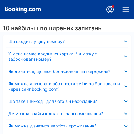
10 найбільш поширених запитань
Згорнуто
Що входить у ціну номеру?
Згорнуто
У мене немає кредитної картки. Чи можу я
забронювати номер?
Згорнуто
Як дізнатися, що моє бронювання підтверджене?
Згорнуто
Як можна анулювати або внести зміни до бронювання
через сайт Booking.com?
Згорнуто
Що таке ПІН-код і для чого він необхідний?
Згорнуто
Де можна знайти контактні дані помешкання?
Згорнуто
Як можна дізнатися вартість проживання?