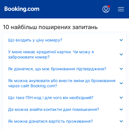
10 найбільш поширених запитань
Згорнуто
Що входить у ціну номеру?
Згорнуто
У мене немає кредитної картки. Чи можу я
забронювати номер?
Згорнуто
Як дізнатися, що моє бронювання підтверджене?
Згорнуто
Як можна анулювати або внести зміни до бронювання
через сайт Booking.com?
Згорнуто
Що таке ПІН-код і для чого він необхідний?
Згорнуто
Де можна знайти контактні дані помешкання?
Згорнуто
Як можна дізнатися вартість проживання?