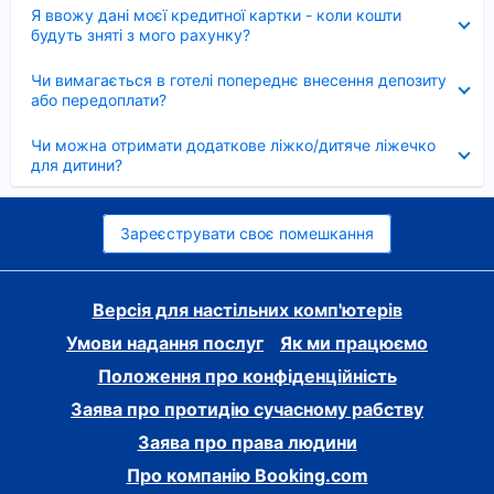
Згорнуто
Я ввожу дані моєї кредитної картки - коли кошти
будуть зняті з мого рахунку?
Згорнуто
Чи вимагається в готелі попереднє внесення депозиту
або передоплати?
Згорнуто
Чи можна отримати додаткове ліжко/дитяче ліжечко
для дитини?
Зареєструвати своє помешкання
Версія для настільних комп'ютерів
Умови надання послуг
Як ми працюємо
Положення про конфіденційність
Заява про протидію сучасному рабству
Заява про права людини
Про компанію Booking.com