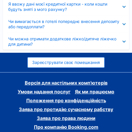
Згорнуто
Я ввожу дані моєї кредитної картки - коли кошти
будуть зняті з мого рахунку?
Згорнуто
Чи вимагається в готелі попереднє внесення депозиту
або передоплати?
Згорнуто
Чи можна отримати додаткове ліжко/дитяче ліжечко
для дитини?
Зареєструвати своє помешкання
Версія для настільних комп'ютерів
Умови надання послуг
Як ми працюємо
Положення про конфіденційність
Заява про протидію сучасному рабству
Заява про права людини
Про компанію Booking.com