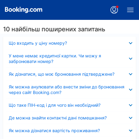
10 найбільш поширених запитань
Згорнуто
Що входить у ціну номеру?
Згорнуто
У мене немає кредитної картки. Чи можу я
забронювати номер?
Згорнуто
Як дізнатися, що моє бронювання підтверджене?
Згорнуто
Як можна анулювати або внести зміни до бронювання
через сайт Booking.com?
Згорнуто
Що таке ПІН-код і для чого він необхідний?
Згорнуто
Де можна знайти контактні дані помешкання?
Згорнуто
Як можна дізнатися вартість проживання?